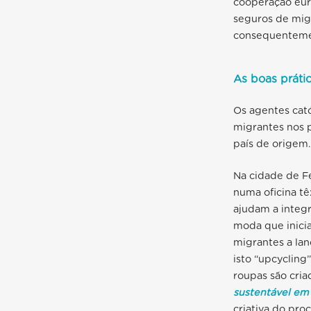
cooperação eur
seguros de migr
consequentemen
As boas práti
Os agentes cató
migrantes nos 
país de orige
Na cidade de F
numa oficina tê
ajudam a integr
moda que inicia
migrantes a la
isto “upcycling
roupas são cri
sustentável em
criativa do pro