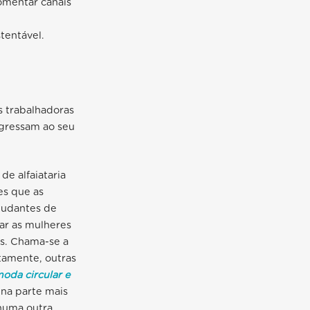
omentar canais
e
tentável.
s trabalhadoras
gressam ao seu
e alfaiataria
es que as
studantes de
dar as mulheres
as. Chama-se a
itamente, outras
oda circular e
 na parte mais
 numa outra