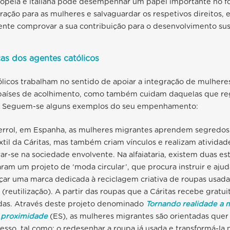
opeia e italiana pode desempenhar um papel importante no f
ação para as mulheres e salvaguardar os respetivos direitos, 
te comprovar a sua contribuição para o desenvolvimento sus
cas dos agentes católicos
licos trabalham no sentido de apoiar a integração de mulhere
países de acolhimento, como também cuidam daquelas que re
m. Seguem-se alguns exemplos do seu empenhamento:
errol, em Espanha, as mulheres migrantes aprendem segredos d
xtil da Cáritas, mas também criam vínculos e realizam atividad
ar-se na sociedade envolvente. Na alfaiataria, existem duas e
ram um projeto de ‘moda circular’, que procura instruir e aju
nçar uma marca dedicada à reciclagem criativa de roupas usad
” (reutilização). A partir das roupas que a Cáritas recebe gratu
adas. Através deste projeto denominado
Tornando realidade a m
 proximidade
(ES), as mulheres migrantes são orientadas quer
cesso, tal como: o redesenhar a roupa já usada e transformá-la