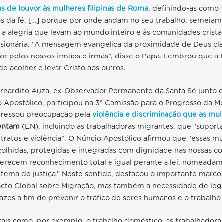
as de louvor às mulheres filipinas de Roma
, definindo-as como
s da fé, […] porque por onde andam no seu trabalho, semeiam 
a alegria que levam ao mundo inteiro e às comunidades cristã
ssionária. “A mensagem evangélica da proximidade de Deus cl
 pelos nossos irmãos e irmãs”, disse o Papa. Lembrou que a I
 acolher e levar Cristo aos outros.
rnardito Auza, ex-Observador Permanente da Santa Sé junto 
 Apostólico, participou na 3ª Comissão para o Progresso da Mu
xpressou preocupação pela
violência e discriminação que as mu
entam
(EN), incluindo as trabalhadoras migrantes, que “suport
tratos e violência”. O Núncio Apostólico afirmou que “essas m
olhidas, protegidas e integradas com dignidade nas nossas c
recem reconhecimento total e igual perante a lei, nomeadam
stema de justiça.” Neste sentido, destacou o importante marc
acto Global sobre Migração, mas também a necessidade de legi
icazes a fim de prevenir o tráfico de seres humanos e o trabalho
ais como, por exemplo, o trabalho doméstico, as trabalhadora