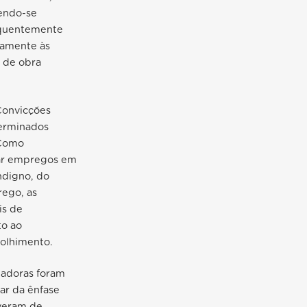
endo-se
requentemente
ivamente às
 de obra
 Convicções
erminados
 Como
rar empregos em
indigno, do
rego, as
is de
to ao
colhimento.
hadoras foram
ar da ênfase
iveram de