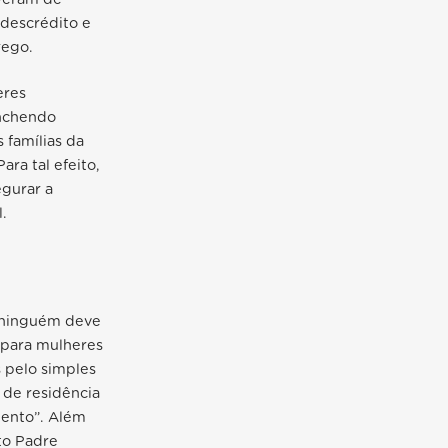
 descrédito e
rego.
eres
enchendo
 famílias da
ra tal efeito,
egurar a
.
 ninguém deve
mpara mulheres
 pelo simples
 de residência
ento”.
Além
nto Padre