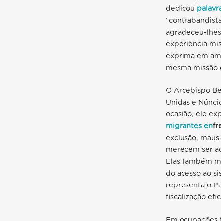
dedicou
palavr
“contrabandista
agradeceu-lhes 
experiência mi
exprima em amor
mesma missão de
O Arcebispo Be
Unidas e Núncio
ocasião, ele e
migrantes en
fr
exclusão, maus-
merecem ser ac
Elas também me
do acesso ao si
representa o P
fiscalização ef
Em ocupações t