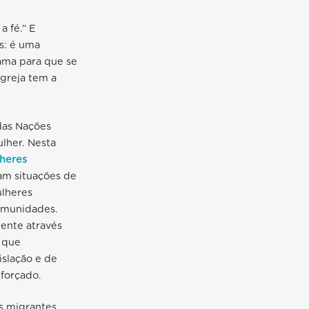
a fé.” E
s: é uma
ama para que se
greja tem a
das Nações
lher. Nesta
lheres
am situações de
ulheres
omunidades.
ente através
o que
slação e de
 forçado.
s migrantes