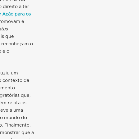
direito a ter
e Ação para os
 promovam e
atus
eis que
ue reconheçam o
o e o
duziu um
o contexto da
vimento
gratórias que,
ém relata as
 revela uma
 no mundo do
o. Finalmente,
emonstrar que a