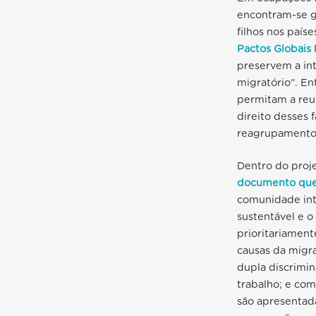
encontram-se ge
filhos nos país
Pactos Globais
preservem a in
migratório”. En
permitam a reu
direito desses f
reagrupamento 
Dentro do proj
documento que 
comunidade int
sustentável e o
prioritariamen
causas da migra
dupla discrimi
trabalho; e com
são apresentada