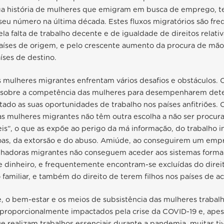
ga história de mulheres que emigram em busca de emprego, t
 seu número na última década. Estes fluxos migratórios são f
ela falta de trabalho decente e de igualdade de direitos relat
aíses de origem, e pelo crescente aumento da procura de mão
íses de destino.
s mulheres migrantes enfrentam vários desafios e obstáculos.
 sobre a competência das mulheres para desempenharem det
tado as suas oportunidades de trabalho nos países anfitriões.
as mulheres migrantes não têm outra escolha a não ser procu
veis”, o que as expõe ao perigo da má informação, do trabalho 
soas, da extorsão e do abuso. Amiúde, ao conseguirem um emp
lhadoras migrantes não conseguem aceder aos sistemas forma
e dinheiro, e frequentemente encontram-se excluídas do direi
amiliar, e também do direito de terem filhos nos países de a
e, o bem-estar e os meios de subsistência das mulheres trabal
sproporcionalmente impactados pela crise da COVID-19 e, apes
e realizam trabalhos essenciais durante a pandemia, muitas t