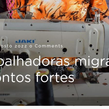
gosto 2022
0 Comments
balhadoras migr
ontos fortes