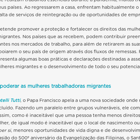
eus países. Ao regressarem a casa, enfrentam habitualmente o
alta de serviços de reintegração ou de oportunidades de emp
etende promover a proteção e fortalecer os direitos das mulh
migrantes. Nos países que as recebem, podem contribuir pre
ntes nos mercados de trabalho, para além de retirarem as suas
oiarem o seu país de origem através dos fluxos de remessas. Pa
resenta algumas boas práticas e declarações destinadas a ass
lheres migrantes e o desenvolvimento de todo o seu potencial
poderar as mulheres trabalhadoras migrantes
telli Tutti
,
o Papa Francisco apela a uma nova sociedade onde
luído. Fazendo um paralelo entre grupos vulneráveis, ele co
ssim, como é inaceitável que uma pessoa tenha menos direitos
lher, de igual modo é inaceitável que o local de nascimento ou
er si
, menores oportunidades de vida digna e de desenvolvim
casião do 500º aniversário da Evangelização das Filipinas, o Sa