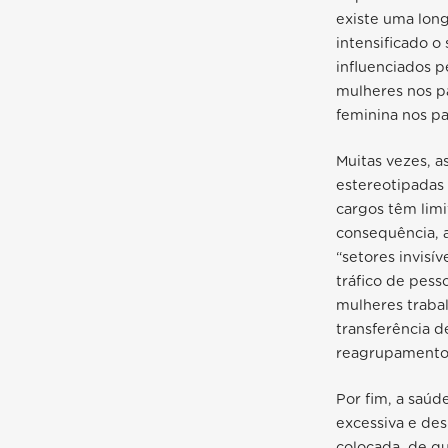
existe uma lon
intensificado o
influenciados p
mulheres nos p
feminina nos pa
Muitas vezes, a
estereotipadas
cargos têm limi
consequência, 
“setores invisí
tráfico de pes
mulheres traba
transferência d
reagrupamento f
Por fim, a saúd
excessiva e de
colocada, de qu