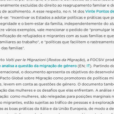
ralmente excluídas do direito ao reagrupamento familiar e do 
es de acolhimento. A esse respeito, no n. 14 dos
Vinte Pontos d
lê-se: “Incentivar os Estados a adotar políticas e práticas que
tegridade e o bem-estar da família, independentemente do
st
tre vários exemplos, vale mencionar o pedido de “promulgar l
nificação de refugiados e migrantes com as suas famílias e q
amiliares ao trabalho”, e “políticas que facilitem o rastreament
das famílias”.
eto
Volti per le Migrazioni
(
Rostos da Migração
), a FOCSIV pro
analisa a questão da migração de género
(EN;
IT
). Partindo d
ernacional, o documento apresenta os objetivos do desenvol
 Pacto Global sobre Migração como promotores de políticas mi
te, levem em conta as questões de género. O documento tamb
ção das mulheres e os desafios que elas enfrentam. A análise
nação: como mulheres, são relegadas para posições marginais
o migrantes, estão sujeitas ao tráfico de pessoas e à exploraçã
s as boas práticas da Itália e da União Europeia, de modo a d