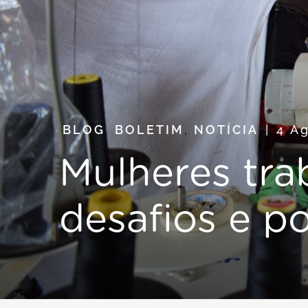
BLOG
,
BOLETIM
,
NOTÍCIA
4 A
Mulheres tra
desafios e p