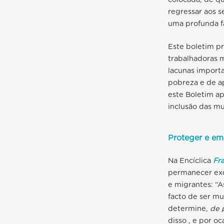
regressar aos s
uma profunda f
Este boletim pr
trabalhadoras 
lacunas importa
pobreza e de ap
este Boletim ap
inclusão das mu
Proteger e em
Na Encíclica
Fra
permanecer exc
e migrantes: “
A
facto de ser mu
determine,
de p
disso , e por o