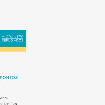
 PONTOS
mente
s famílias,