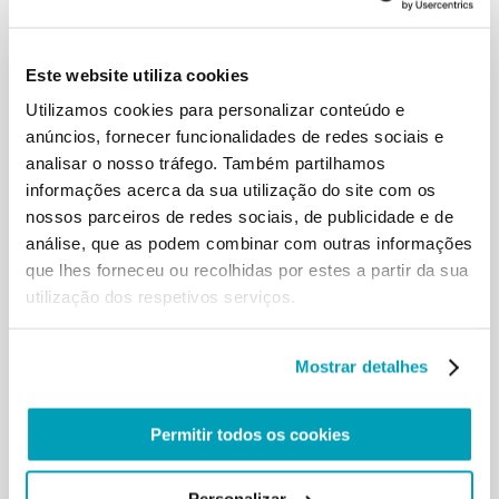
individualismo, do egoísmo e das visões estreitas.
Este website utiliza cookies
As iniciativas dos atores católicos: a mudança
começa na base
Utilizamos cookies para personalizar conteúdo e
anúncios, fornecer funcionalidades de redes sociais e
Incluir os migrantes nas estruturas sociais e
analisar o nosso tráfego. Também partilhamos
económicas é a chave que garante o sucesso na
informações acerca da sua utilização do site com os
promoção da coesão social e da sua integração na
nossos parceiros de redes sociais, de publicidade e de
comunidade de acolhimento. A seguir, encontram-
análise, que as podem combinar com outras informações
se alguns exemplos de como a Igreja Católica
que lhes forneceu ou recolhidas por estes a partir da sua
promove empregos de qualidade, proporciona a
utilização dos respetivos serviços.
preparação e a formação, e ajuda as pessoas a
entrar no mercado de trabalho, auxiliando deste
modo os migrantes, bem como os habitantes locais
Mostrar detalhes
pobres.
Permitir todos os cookies
O
Prolibertas
, um projeto social da Ordem da
Santíssima Trindade que “luta contra a exclusão
social”, dirige em Madrid
uma escola de formação