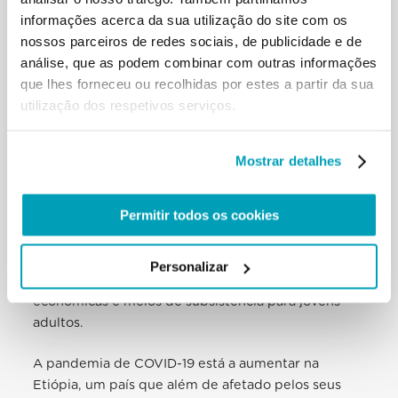
informações acerca da sua utilização do site com os
A
Catholic Relief Services lançou um proje
to
(EN)
nossos parceiros de redes sociais, de publicidade e de
para ajudar as pessoas a regressarem à Planície de
análise, que as podem combinar com outras informações
Nínive, no Iraque, visando restabelecer a confiança
que lhes forneceu ou recolhidas por estes a partir da sua
e reconstruir as suas vidas e comunidades,
utilização dos respetivos serviços.
destruídas pela violência cometida por militantes
do Estado Islâmico. Estes objetivos tornaram-se
ainda mais difíceis de atingir, não só devido à
Mostrar detalhes
COVID, mas também aos baixos preços do petróleo
e à desvalorização da moeda do Iraque. O
Permitir todos os cookies
programa visa promover a construção da paz e a
coesão social, incentivando a compreensão,
tolerância e confiança mútuas no seio das
Personalizar
comunidades e fomentando oportunidades
económicas e meios de subsistência para jovens
adultos.
A pandemia de COVID-19 está a aumentar na
Etiópia, um país que além de afetado pelos seus