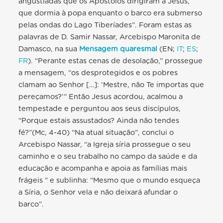
angustiadas que os Apóstolos dirigiram a Jesus,
que dormia à popa enquanto o barco era submerso
pelas ondas do Lago Tiberíades”. Foram estas as
palavras de D. Samir Nassar, Arcebispo Maronita de
Damasco, na sua
Mensagem quaresmal
(EN;
IT
;
ES
;
FR
). “Perante estas cenas de desolação,” prossegue
a mensagem, “os desprotegidos e os pobres
clamam ao Senhor […]: ‘Mestre, não Te importas que
pereçamos?’” Então Jesus acordou, acalmou a
tempestade e perguntou aos seus discípulos,
“Porque estais assustados? Ainda não tendes
fé?”(Mc, 4-40) “Na atual situação”, conclui o
Arcebispo Nassar, “a Igreja síria prossegue o seu
caminho e o seu trabalho no campo da saúde e da
educação e acompanha e apoia as famílias mais
frágeis ” e sublinha: “Mesmo que o mundo esqueça
a Síria, o Senhor vela e não deixará afundar o
barco”.