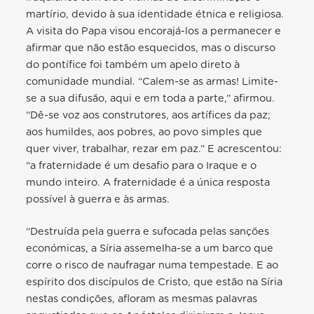
martírio, devido à sua identidade étnica e religiosa.
A visita do Papa visou encorajá-los a permanecer e
afirmar que não estão esquecidos, mas o discurso
do pontífice foi também um apelo direto à
comunidade mundial. “C
alem-se as armas! Limite-
se a sua difusão, aqui e em toda a parte
,” afirmou.
“
Dê-se voz aos construtores, aos artífices da paz;
aos humildes, aos pobres, ao povo simples que
quer viver, trabalhar, rezar em paz
.” E acrescentou:
“a fraternidade é um desafio para o Iraque e o
mundo inteiro. A fraternidade é a única resposta
possível à guerra e às armas.
“Destruída pela guerra e sufocada pelas sanções
económicas, a Síria assemelha-se a um barco que
corre o risco de naufragar numa tempestade. E ao
espírito dos discípulos de Cristo, que estão na Síria
nestas condições, afloram as mesmas palavras