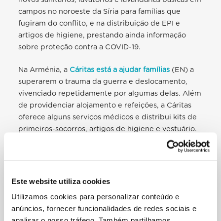
campos no noroeste da Síria para famílias que
fugiram do conflito, e na distribuição de EPI e
artigos de higiene, prestando ainda informação
sobre proteção contra a COVID-19.
Na Arménia, a
Cáritas está a ajudar famílias
(EN) a
superarem o trauma da guerra e deslocamento,
vivenciado repetidamente por algumas delas. Além
de providenciar alojamento e refeições, a Cáritas
oferece alguns serviços médicos e distribui kits de
primeiros-socorros, artigos de higiene e vestuário.
Para reduzir o contágio do coronavírus, cada família
é colocada numa unidade separada com casa de
banho própria e recebe máscaras e desinfetante
para as mãos. Foi prestada especial atenção às
Este website utiliza cookies
crianças, que receberam brinquedos e jogos
Utilizamos cookies para personalizar conteúdo e
educativos, sendo as famílias apoiadas por
anúncios, fornecer funcionalidades de redes sociais e
psicólogos e padres que as visitam com frequência.
analisar o nosso tráfego. Também partilhamos