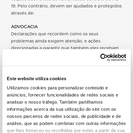
19. Pelo contrário, devem ser ajudados e protegidos
através de:
ADVOCACIA
Declarações que recordem como os seus
problemas ainda exigem atenção, e ações
direcionadas a garantir que também eles recebam
assistência e proteção contra o vírus.
INFORMAÇÃO DE ELEVADA QUALIDADE
Acesso a notícias verdadeiras e fáceis de entender
Este website utiliza cookies
sobre o Coronavírus e as leis relacionadas, e a
Utilizamos cookies para personalizar conteúdo e
instruções precisas sobre medidas preventivas para
anúncios, fornecer funcionalidades de redes sociais e
evitar a propagação do vírus entre eles e a
analisar o nosso tráfego. Também partilhamos
população em geral.
informações acerca da sua utilização do site com os
nossos parceiros de redes sociais, de publicidade e de
RESPOSTA DAS PESSOAS VULNERÁVEIS
análise, que as podem combinar com outras informações
Nos lugares onde as comunidades locais receberam
que lhes forneceu ou recolhidas por estes a partir da sua
e ajudaram pessoas deslocadas, os migrantes e