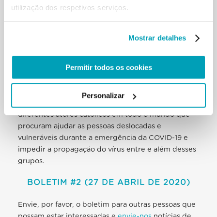
utilização dos respetivos serviços.
refugiados que foram integrados acabaram por não
constituir um problema, mas sim um recurso na
resposta de emergência. Nesse contexto, a crise
Mostrar detalhes
atual deve ser usada como uma oportunidade para
reconsiderar abordagens e respostas dadas até
Permitir todos os cookies
agora às questões migratórias.
Este boletim da
Secção Migrantes e Refugiados
Personalizar
compartilha inovações e boas práticas de
diferentes atores católicos em todo o mundo que
procuram ajudar as pessoas deslocadas e
vulneráveis durante a emergência da COVID-19 e
impedir a propagação do vírus entre e além desses
grupos.
BOLETIM #2 (27 DE ABRIL DE 2020)
Envie, por favor, o boletim para outras pessoas que
possam estar interessadas e
envie-nos
notícias de