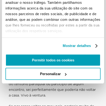
analisar o nosso tráfego. Também partilhamos
informações acerca da sua utilização do site com os
Com a ajuda de alcun advogados, meu bispo tentou
nossos parceiros de redes sociais, de publicidade e de
corrigir o meu estatuto, mas em quese dez anos,
análise, que as podem combinar com outras informações
nada conseguiram fazer. O resultado de tudo isto é
que lhes forneceu ou recolhidas por estes a partir da sua
que deverei deixar o país espontaneamente. Do
utilização dos respetivos serviços.
contrário, as autoridades virão procurar-me, como
estão a fazer agora, ou me prenderão pela rua,
enquanto estou a conduzir. Viver nessa situação
Mostrar detalhes
transtorna a própria vida.
Permitir todos os cookies
Sei agora o que experimentam os imigrados,
porque é esta a vida que vivo todos os dias.
Quando saio da casa paroquial e vou ter com os
Personalizar
doentes no hospital ou visito os enfermos nas casas
do teritório paroquial ou participo de algum
encontro, sei perfeitamente que poderia não voltar
a casa. Vivo à ventura.