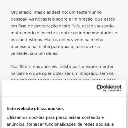
Ordenado, mas clandestino: um testemunho
pessoal- As novas leis sobre a imigração, que estão
em fase de preparação neste País, estão causando
muito medo e incerteza entre os indocumentados e
os clandestinos. Muitos deles vivem na minha
diocese e na minha paróquia e, para dizer a
verdade, sou um deles.
Nos 10 últimos anos vivi neste país e experimentei
na carne o que quer dizer ser um imigrado sem os
documentos apropriados. Nunca pude voltar a casa,
ao meu país, o que me faz muita falta.
Quando aqui cheguei, a convite do bispo da
diocese, para estudar na perspectiva do
Este website utiliza cookies
sacerdócio, estava com tudo em regra. Mas o
Utilizamos cookies para personalizar conteúdo e
seminário onde estudei fez confusão com os meus
anúncios, fornecer funcionalidades de redes sociais e
documentos.