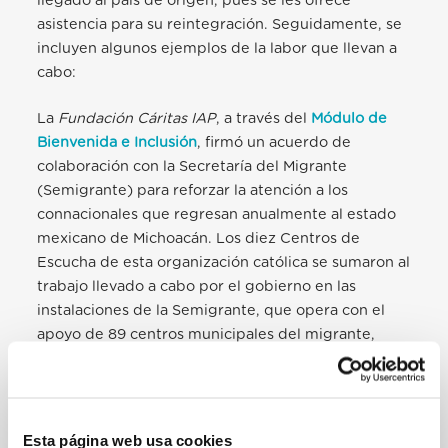
llegado al país de origen, pues se les ofrece
asistencia para su reintegración.
Seguidamente, se
incluyen algunos ejemplos de la labor que llevan a
cabo:
La
Fundación Cáritas IAP
, a través del
Módulo de
Bienvenida e Inclusión
, firmó un acuerdo de
colaboración con la Secretaría del Migrante
(Semigrante) para reforzar la atención a los
connacionales que regresan anualmente al estado
mexicano de Michoacán. Los diez Centros de
Escucha de esta organización católica se sumaron al
trabajo llevado a cabo por el gobierno en las
instalaciones de la Semigrante, que opera con el
apoyo de 89 centros municipales del migrante,
para acoger, atender, orientar, canalizar, dar
seguimiento y acompañamiento a los migrantes en
retorno. Gracias a un consultorio médico
y a una
farmacia en las instalaciones de Cáritas, se ofrecen
Esta página web usa cookies