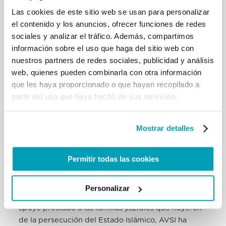
servicios y medicamentos gratuitos a los migrantes
Las cookies de este sitio web se usan para personalizar
michoacanos en retorno y a los que proceden de
el contenido y los anuncios, ofrecer funciones de redes
otros países y que se encuentran de paso por el
sociales y analizar el tráfico. Además, compartimos
Estado.
información sobre el uso que haga del sitio web con
nuestros partners de redes sociales, publicidad y análisis
Los iraquíes que lograron regresar al país, se
web, quienes pueden combinarla con otra información
encontraron con que habían destruido todo.
AVSI
que les haya proporcionado o que hayan recopilado a
Oriente Medio
lleva a cabo varios
proyectos de
partir del uso que haya hecho de sus servicios.
reconstrucción en Irak
(EN;
IT
), gracias a los fondos
de la Oficina de Población, Refugiados y Migración
del Departamento de Estado de los EE.UU. El
Mostrar detalles
fortalecimiento de la resiliencia socioeconómica de
la población, a través de diversas medidas de
Permitir todas las cookies
apoyo, constituye el núcleo de estas iniciativas. En
Qaraqosh, por ejemplo, se acompañó a las familias
cuando regresaron a sus propiedades y se les
Personalizar
ayudó a reanudar su actividad agrícola. Gracias al
apoyo prestado a las familias yazidíes que huyeron
de la persecución del Estado Islámico, AVSI ha