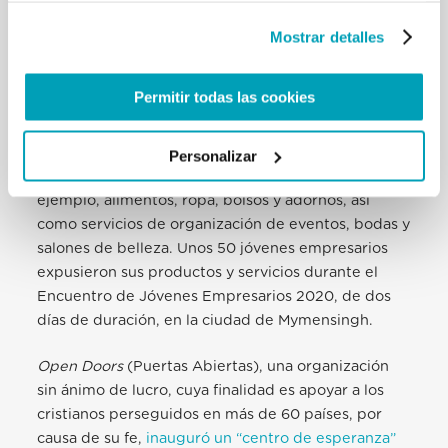
regresar a sus aldeas para ganarse la vida.
Cáritas
Bangladesh organizó un encuentro
(EN) para dar
Mostrar detalles
aliento a docenas de jóvenes empresarios
indígenas que todavía padecen las consecuencias
Permitir todas las cookies
del período de confinamiento impuesto por la
pandemia. Se organizó un mercadillo en cuyos
puestos presentaron artículos realizados con
Personalizar
materiales locales y técnicas tradicionales, por
ejemplo, alimentos, ropa, bolsos y adornos, así
como servicios de organización de eventos, bodas y
salones de belleza. Unos 50 jóvenes empresarios
expusieron sus productos y servicios durante el
Encuentro de Jóvenes Empresarios 2020, de dos
días de duración, en la ciudad de Mymensingh.
Open Doors
(Puertas Abiertas), una organización
sin ánimo de lucro, cuya finalidad es apoyar a los
cristianos perseguidos en más de 60 países, por
causa de su fe,
inauguró un “centro de esperanza”