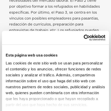
necesidades del mercado laboral. El Paso 2 tiene
por objetivo formar a los refugiados en habilidades
específicas. Por último, el Paso 3, se centra en los
vínculos con posibles empleadores para pasantías,
redacción de currículos, preparación para
entrevistas de trabajo, etc. Los refugiados pueden
reafirmar su dignidad y esperanza cuando
adquieren los medios para ganarse la vida y
mantener a sus familias. Además, unas soluciones
más duraderas y sostenibles pueden mejorar la
Esta página web usa cookies
autonomía de los refugiados y aliviar la presión
Las cookies de este sitio web se usan para personalizar
sobre los países de acogida.
el contenido y los anuncios, ofrecer funciones de redes
sociales y analizar el tráfico. Además, compartimos
En Bangladesh, durante la pandemia, unas 7.500
información sobre el uso que haga del sitio web con
personas, en su gran mayoría pertenecientes al
nuestros partners de redes sociales, publicidad y análisis
grupo étnico Garo, perdieron sus empleos y unos
web, quienes pueden combinarla con otra información
116 empresarios tuvieron que cerrar sus negocios.
que les haya proporcionado o que hayan recopilado a
Los Garo, que habían sido a la vez empleados y
partir del uso que haya hecho de sus servicios.
trabajadores por cuenta propia, tuvieron que