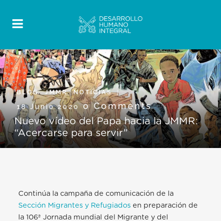
BLOG
,
JMMR
,
NOTICIAS
0 Comments
18 Junio 2020
Nuevo vídeo del Papa hacia la JMMR:
“Acercarse para servir”
Continúa la campaña de comunicación de la
Sección Migrantes y Refugiados
en preparación de
la 106ª Jornada mundial del Migrante y del