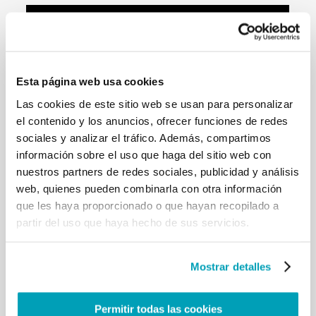
Esta página web usa cookies
Las cookies de este sitio web se usan para personalizar
el contenido y los anuncios, ofrecer funciones de redes
sociales y analizar el tráfico. Además, compartimos
información sobre el uso que haga del sitio web con
nuestros partners de redes sociales, publicidad y análisis
web, quienes pueden combinarla con otra información
En el vídeo, el Santo Padre pone especial énfasis en
que les haya proporcionado o que hayan recopilado a
el hecho de que los miedos y los prejuicios nos
partir del uso que haya hecho de sus servicios.
hacen mantener las distancias con otras personas.
El vídeo y el material presentes en el archivo se
pueden bajar, publicar, utilizar y compartir
Mostrar detalles
libremente:
Permitir todas las cookies
DESCARGAR EL MATERIAL