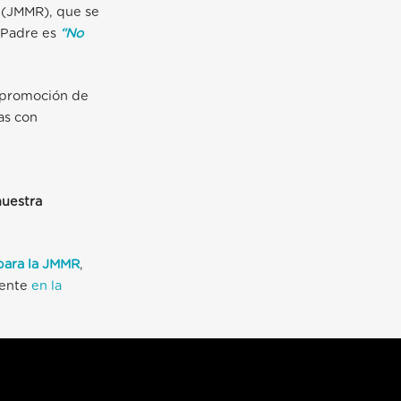
o (JMMR), que se
o Padre es
“No
a promoción de
as con
nuestra
para la JMMR
,
mente
en la