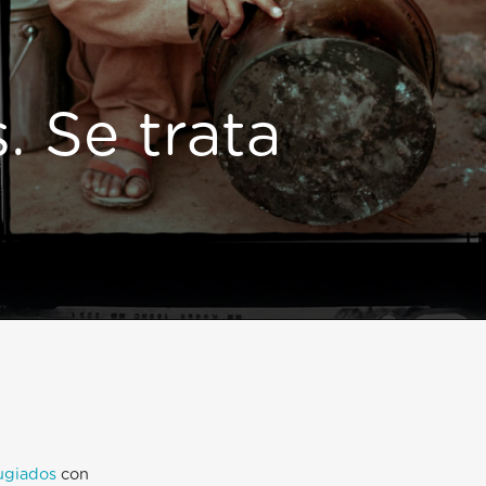
. Se trata
ugiados
con