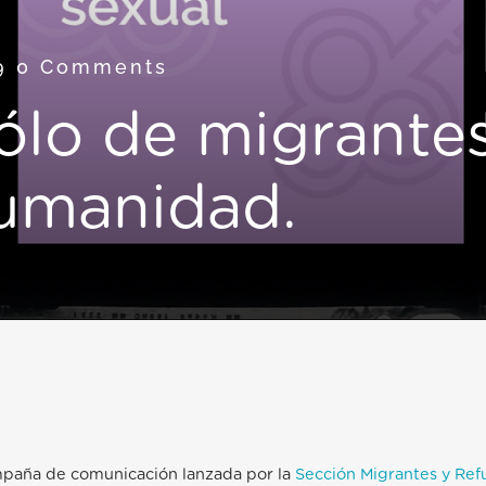
19
0 Comments
ólo de migrantes
humanidad.
mpaña de comunicación lanzada por la
Sección Migrantes y Ref