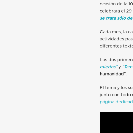
ocasión de la 1
celebrará el 29
se trata sólo d
Cada mes, la ca
actividades pa
diferentes text
Los dos primer
miedos”
y
“Tamb
humanidad”
.
El tema y los 
junto con todo 
página dedicad