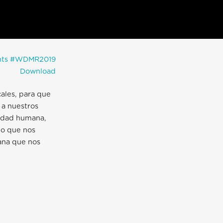
ts
#WDMR2019
Download
cales, para que
 a nuestros
nidad humana,
lo que nos
ana que nos