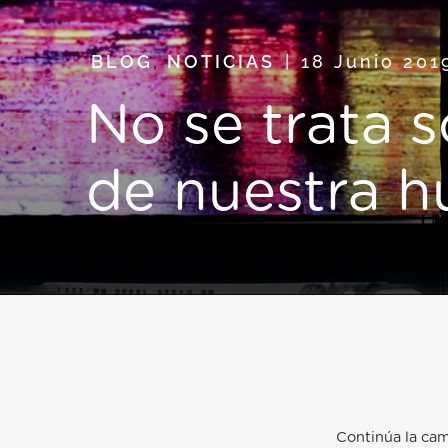
BLOG
,
NOTICIAS
18 Junio 20
No se trata s
de nuestra 
Continúa la ca