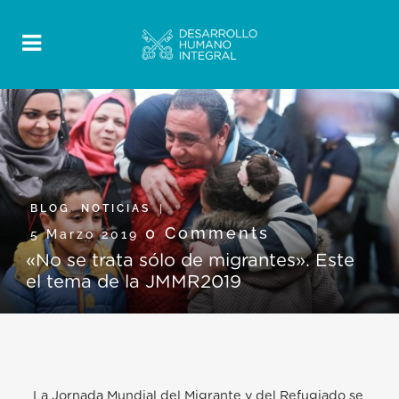
BLOG
,
NOTICIAS
0 Comments
5 Marzo 2019
«No se trata sólo de migrantes». Este
el tema de la JMMR2019
La Jornada Mundial del Migrante y del Refugiado se