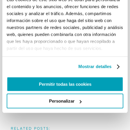
sucios, rostro deformado, cuerpo herido, incapaz
el contenido y los anuncios, ofrecer funciones de redes
de hablar nuestro idioma».
sociales y analizar el tráfico. Además, compartimos
información sobre el uso que haga del sitio web con
Con el fin de promover una celebración más plena y
nuestros partners de redes sociales, publicidad y análisis
rica en la mencionada jornada mundial, la Sección
web, quienes pueden combinarla con otra información
de Migrantes y Refugiados del Dicasterio para el
que les haya proporcionado o que hayan recopilado a
Servicio del Desarrollo Humano Integral lanzará una
partir del uso que haya hecho de sus servicios.
campaña de comunicación, ofreciendo reflexiones
mensuales, información y materiales multimedia,
desde una perspectiva polifacética, para promover
Mostrar detalles
una comprensión más profunda de la temática
elegida por el Papa Francisco.
Permitir todas las cookies
#NotJustAboutMigrants #WDMR2019
Personalizar
Contacto de prensa:
media@migrants-refugees.va
RELATED POSTS: