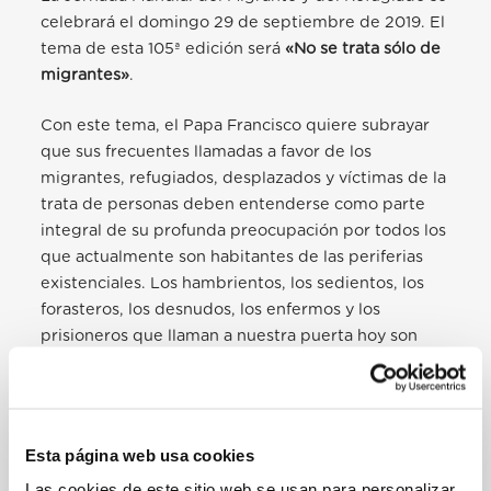
celebrará el domingo 29 de septiembre de 2019. El
tema de esta 105ª edición será
«No se trata sólo de
migrantes»
.
Con este tema, el Papa Francisco quiere subrayar
que sus frecuentes llamadas a favor de los
migrantes, refugiados, desplazados y víctimas de la
trata de personas deben entenderse como parte
integral de su profunda preocupación por todos los
que actualmente son habitantes de las periferias
existenciales. Los hambrientos, los sedientos, los
forasteros, los desnudos, los enfermos y los
prisioneros que llaman a nuestra puerta hoy son
Jesús mismo, pidiendo ser encontrados y
apoyados. Como subrayó el Santo Padre en su
homilía en Sacrofano el viernes 15 de febrero de
2019:
«Es realmente [Jesús], aunque a nuestros ojos
Esta página web usa cookies
les cueste reconocerlo; con ropas desgarradas, pies
Las cookies de este sitio web se usan para personalizar