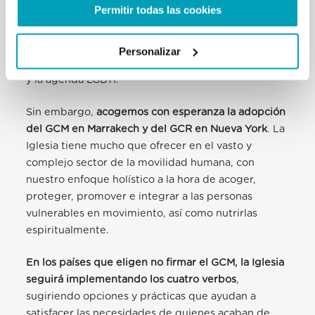
Permitir todas las cookies
principios católicos, es decir, referencias a
documentos que sugieren el llamado “Paquete de
Servicios Iniciales Mínimos” (PSIM), servicios para la
Personalizar
salud sexual y reproductiva (que incluyen el aborto)
y la agenda LGBTI.
Sin embargo,
acogemos con esperanza la adopción
del GCM en Marrakech y del GCR en Nueva York
. La
Iglesia tiene mucho que ofrecer en el vasto y
complejo sector de la movilidad humana, con
nuestro enfoque holístico a la hora de acoger,
proteger, promover e integrar a las personas
vulnerables en movimiento, así como nutrirlas
espiritualmente.
En los países que eligen no firmar el GCM, la Iglesia
seguirá implementando los cuatro verbos
,
sugiriendo opciones y prácticas que ayudan a
satisfacer las necesidades de quienes acaban de