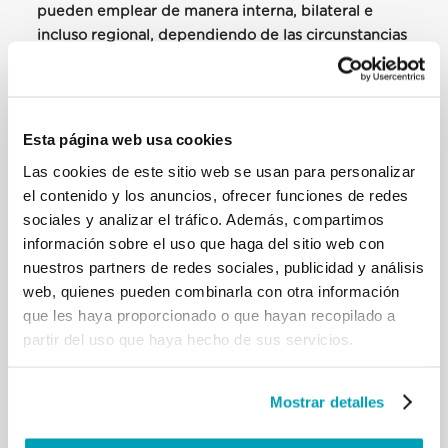
pueden emplear de manera interna, bilateral e
incluso regional, dependiendo de las circunstancias
y las necesidades concretas de cada uno
. Por lo
tanto, las políticas eficaces y las mejores prácticas
de los estados, las agrupaciones regionales, las
organizaciones religiosas y de otro tipo, se recogen
Esta página web usa cookies
en un único documento con el fin de proporcionar
Las cookies de este sitio web se usan para personalizar
una plataforma y un marco de referencia común
el contenido y los anuncios, ofrecer funciones de redes
para toda la comunidad internacional. Una mayor
sociales y analizar el tráfico. Además, compartimos
cooperación y una responsabilidad compartida son
información sobre el uso que haga del sitio web con
temas importantes, presentes en ambos Pactos.
nuestros partners de redes sociales, publicidad y análisis
web, quienes pueden combinarla con otra información
La Santa Sede, si bien acoge con satisfacción el
que les haya proporcionado o que hayan recopilado a
Pacto Mundial para una Migración Segura,
partir del uso que haya hecho de sus servicios.
Ordenada y Regular, tiene algunas
reservas y
observaciones
sobre algunas referencias que
incluyen una terminología, principios y directrices
Mostrar detalles
que no contienen un lenguaje acordado en la
comunidad internacional, ni están en línea con los