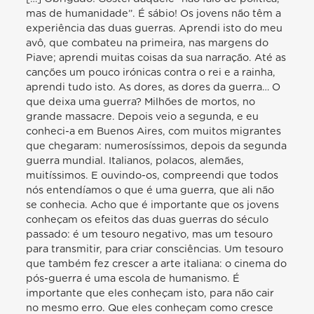
mas de humanidade”. É sábio! Os jovens não têm a
experiência das duas guerras. Aprendi isto do meu
avô, que combateu na primeira, nas margens do
Piave; aprendi muitas coisas da sua narração. Até as
canções um pouco irónicas contra o rei e a rainha,
aprendi tudo isto. As dores, as dores da guerra… O
que deixa uma guerra? Milhões de mortos, no
grande massacre. Depois veio a segunda, e eu
conheci-a em Buenos Aires, com muitos migrantes
que chegaram: numerosíssimos, depois da segunda
guerra mundial. Italianos, polacos, alemães,
muitíssimos. E ouvindo-os, compreendi que todos
nós entendíamos o que é uma guerra, que ali não
se conhecia. Acho que é importante que os jovens
conheçam os efeitos das duas guerras do século
passado: é um tesouro negativo, mas um tesouro
para transmitir, para criar consciências. Um tesouro
que também fez crescer a arte italiana: o cinema do
pós-guerra é uma escola de humanismo. É
importante que eles conheçam isto, para não cair
no mesmo erro. Que eles conheçam como cresce