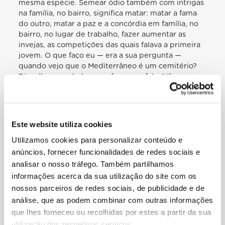
mesma espécie. Semear ódio também com intrigas
na família, no bairro, significa matar: matar a fama
do outro, matar a paz e a concórdia em família, no
bairro, no lugar de trabalho, fazer aumentar as
invejas, as competições das quais falava a primeira
jovem. O que faço eu — era a sua pergunta —
quando vejo que o Mediterrâneo é um cemitério?
Digo-lhe a verdade, eu sofro, rezo, falo. Não
devemos aceitar este sofrimento. Não digamos
“mas sofre-se em toda a parte, vamos em frente…”.
Não, isto não é bom. Hoje há a terceira guerra
mundial em pedaços: um pedacinho aqui, outro ali,
Este website utiliza cookies
lá e lá… Olhai para os lugares de conflito. Falta de
Utilizamos cookies para personalizar conteúdo e
humanidade, agressão, ódio entre culturas, entre
tribos, também uma deformação da religião para
anúncios, fornecer funcionalidades de redes sociais e
poder odiar melhor. O caminho não é este: esta é a
analisar o nosso tráfego. Também partilhamos
vereda do suicídio da humanidade. Semear ódio,
informações acerca da sua utilização do site com os
preparar a terceira guerra mundial, que se está a
nossos parceiros de redes sociais, de publicidade e de
travar em pedaços. E acho que não exagero nisto.
análise, que as podem combinar com outras informações
Vem-me à mente — e é preciso dizer isto aos
que lhes forneceu ou recolhidas por estes a partir da sua
jovens — a profecia de Einstein: «A quarta guerra
utilização dos respetivos serviços.
mundial será travada com paus e pedras”, porque a