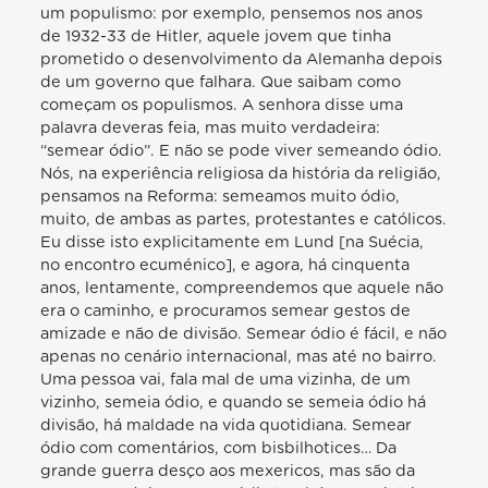
um populismo: por exemplo, pensemos nos anos
de 1932-33 de Hitler, aquele jovem que tinha
prometido o desenvolvimento da Alemanha depois
de um governo que falhara. Que saibam como
começam os populismos. A senhora disse uma
palavra deveras feia, mas muito verdadeira:
“semear ódio”. E não se pode viver semeando ódio.
Nós, na experiência religiosa da história da religião,
pensamos na Reforma: semeamos muito ódio,
muito, de ambas as partes, protestantes e católicos.
Eu disse isto explicitamente em Lund [na Suécia,
no encontro ecuménico], e agora, há cinquenta
anos, lentamente, compreendemos que aquele não
era o caminho, e procuramos semear gestos de
amizade e não de divisão. Semear ódio é fácil, e não
apenas no cenário internacional, mas até no bairro.
Uma pessoa vai, fala mal de uma vizinha, de um
vizinho, semeia ódio, e quando se semeia ódio há
divisão, há maldade na vida quotidiana. Semear
ódio com comentários, com bisbilhotices… Da
grande guerra desço aos mexericos, mas são da