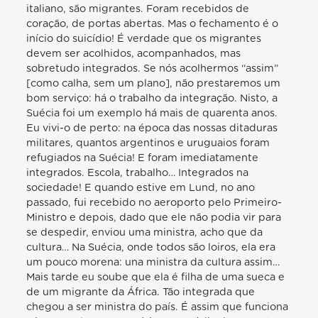
italiano, são migrantes. Foram recebidos de
coração, de portas abertas. Mas o fechamento é o
início do suicídio! É verdade que os migrantes
devem ser acolhidos, acompanhados, mas
sobretudo integrados. Se nós acolhermos “assim”
[como calha, sem um plano], não prestaremos um
bom serviço: há o trabalho da integração. Nisto, a
Suécia foi um exemplo há mais de quarenta anos.
Eu vivi-o de perto: na época das nossas ditaduras
militares, quantos argentinos e uruguaios foram
refugiados na Suécia! E foram imediatamente
integrados. Escola, trabalho… Integrados na
sociedade! E quando estive em Lund, no ano
passado, fui recebido no aeroporto pelo Primeiro-
Ministro e depois, dado que ele não podia vir para
se despedir, enviou uma ministra, acho que da
cultura… Na Suécia, onde todos são loiros, ela era
um pouco morena: una ministra da cultura assim…
Mais tarde eu soube que ela é filha de uma sueca e
de um migrante da África. Tão integrada que
chegou a ser ministra do país. É assim que funciona