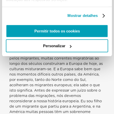
terceira terá destruído tudo. Semear ódio e fazer
crescer o ódio, criar violência e divisão é um
Mostrar detalhes
caminho de destruição, de suicídio, de outras
destruições. Isto pode ser encoberto [justificado]
com a liberdade, pode ser camuflado com muitos
Permitir todos os cookies
motivos! Aquele jovem do século passado, nos anos
30, disfarçava-o com a pureza da raça; e aqui, os
migrantes. Acolher o migrante é um mandato
Personalizar
bíblico, porque “tu mesmo foste migrante no Egito”
(cf. Lv 19, 34). Depois, pensemos: a Europa foi feita
pelos migrantes, muitas correntes migratórias ao
longo dos séculos construíram a Europa de hoje, as
culturas misturaram-se. E a Europa sabe bem que
nos momentos difíceis outros países, da América,
por exemplo, tanto do Norte como do Sul,
acolheram os migrantes europeus; ela sabe o que
isto significa. Antes de expressar um juízo sobre o
problema das migrações, nós devemos
reconsiderar a nossa história europeia. Eu sou filho
de um migrante que partiu para a Argentina, e na
América muitas pessoas têm um sobrenome