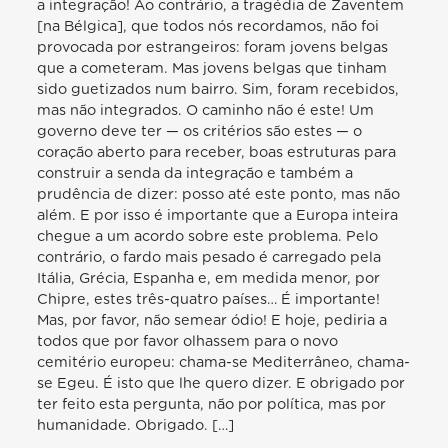
a integração! Ao contrário, a tragédia de Zaventem
[na Bélgica], que todos nós recordamos, não foi
provocada por estrangeiros: foram jovens belgas
que a cometeram. Mas jovens belgas que tinham
sido guetizados num bairro. Sim, foram recebidos,
mas não integrados. O caminho não é este! Um
governo deve ter — os critérios são estes — o
coração aberto para receber, boas estruturas para
construir a senda da integração e também a
prudência de dizer: posso até este ponto, mas não
além. E por isso é importante que a Europa inteira
chegue a um acordo sobre este problema. Pelo
contrário, o fardo mais pesado é carregado pela
Itália, Grécia, Espanha e, em medida menor, por
Chipre, estes três-quatro países… É importante!
Mas, por favor, não semear ódio! E hoje, pediria a
todos que por favor olhassem para o novo
cemitério europeu: chama-se Mediterrâneo, chama-
se Egeu. É isto que lhe quero dizer. E obrigado por
ter feito esta pergunta, não por política, mas por
humanidade. Obrigado. […]