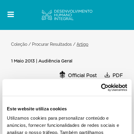
Coleção
/
Procurar Resultados
/
Artigo
1 Maio 2013 | Audiência Geral
Official Post
PDF
PAPA FRANCISCO AUDIÊNCIA GERAL
PRAÇA DE SÃO PEDRO
Este website utiliza cookies
[…] Acrescento uma palavra sobre outra particular
situação de trabalho que me
Utilizamos cookies para personalizar conteúdo e
preocupa: refiro-me àquele que poderíamos definir
anúncios, fornecer funcionalidades de redes sociais e
como o «trabalho escravo», o
analisar o nosso tráfego. Também partilhamos
trabalho que escraviza. Quantas pessoas, no mundo