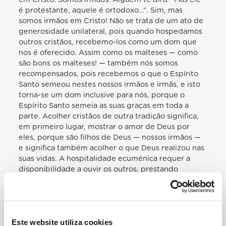
é protestante, aquele é ortodoxo…”. Sim, mas
somos irmãos em Cristo! Não se trata de um ato de
generosidade unilateral, pois quando hospedamos
outros cristãos, recebemo-los como um dom que
nos é oferecido. Assim como os malteses — como
são bons os malteses! — também nós somos
recompensados, pois recebemos o que o Espírito
Santo semeou nestes nossos irmãos e irmãs, e isto
torna-se um dom inclusive para nós, porque o
Espírito Santo semeia as suas graças em toda a
parte. Acolher cristãos de outra tradição significa,
em primeiro lugar, mostrar o amor de Deus por
eles, porque são filhos de Deus — nossos irmãos —
e significa também acolher o que Deus realizou nas
suas vidas. A hospitalidade ecuménica requer a
disponibilidade a ouvir os outros, prestando
atenção às suas histórias pessoais de fé e à história
da sua comunidade, comunidade de fé com uma
tradição diferente da nossa. A hospitalidade
ecuménica acarreta o desejo de conhecer a
Este website utiliza cookies
experiência de Deus que outros cristãos fazem e a