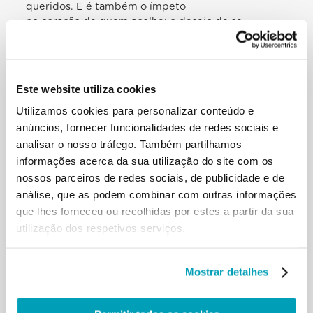
queridos. E é também o ímpeto
no coração de quem acolhe: o desejo de se
encontrar, de se conhecer, de
dialogar… A esperança é o impulso a “compartilhar
a viagem”, porque a viagem se
faz em dois: aqueles que vêm à nossa terra, e nós
Este website utiliza cookies
que vamos rumo ao seu
coração, para os entender, para compreender a sua
Utilizamos cookies para personalizar conteúdo e
cultura, a sua língua. É uma
anúncios, fornecer funcionalidades de redes sociais e
viagem em dois, mas sem esperança aquela viagem
analisar o nosso tráfego. Também partilhamos
não se pode realizar. A
informações acerca da sua utilização do site com os
esperança é o ímpeto a compartilhar a viagem da
nossos parceiros de redes sociais, de publicidade e de
vida, como nos recorda a
análise, que as podem combinar com outras informações
Campanha da Cáritas que hoje inauguramos.
que lhes forneceu ou recolhidas por estes a partir da sua
Irmãos, não tenhamos receio de
compartilhar a viagem! Não tenhamos medo! Não
utilização dos respetivos serviços.
temamos compartilhar a
esperança! […]
É-me grato receber os representantes da Cáritas,
Mostrar detalhes
aqui reunidos para dar início
oficial à campanha «Compartilhemos a viagem» —