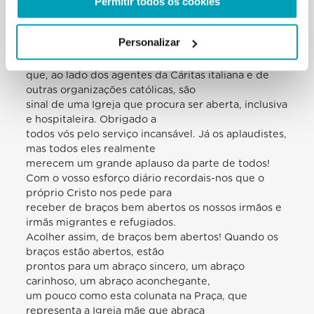
Permitir todos os cookies
bonito lema da vossa
campanha: compartilhar a viagem — que eu quis
fazer coincidir com esta
Personalizar
audiência. Dou as boas-vindas aos migrantes,
requerentes de asilo e refugiados
que, ao lado dos agentes da Cáritas italiana e de
outras organizações católicas, são
sinal de uma Igreja que procura ser aberta, inclusiva
e hospitaleira. Obrigado a
todos vós pelo serviço incansável. Já os aplaudistes,
mas todos eles realmente
merecem um grande aplauso da parte de todos!
Com o vosso esforço diário recordais-nos que o
próprio Cristo nos pede para
receber de braços bem abertos os nossos irmãos e
irmãs migrantes e refugiados.
Acolher assim, de braços bem abertos! Quando os
braços estão abertos, estão
prontos para um abraço sincero, um abraço
carinhoso, um abraço aconchegante,
um pouco como esta colunata na Praça, que
representa a Igreja mãe que abraça