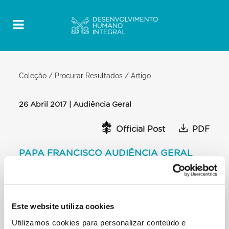
Coleção
/
Procurar Resultados
/
Artigo
26 Abril 2017 | Audiência Geral
Official Post
PDF
PAPA FRANCISCO AUDIÊNCIA GERAL
[…] A nossa existência é uma peregrinação, um
caminho. Até aqueles que são
impelidos por uma esperança simplesmente
humana sentem a sedução do
Este website utiliza cookies
horizonte, que os leva a explorar mundos ainda
Utilizamos cookies para personalizar conteúdo e
desconhecidos. A nossa alma é