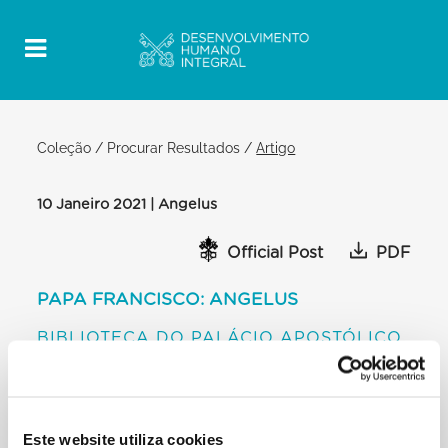
Coleção
/
Procurar Resultados
/
Artigo
10 Janeiro 2021 | Angelus
Official Post
PDF
PAPA FRANCISCO: ANGELUS
BIBLIOTECA DO PALÁCIO APOSTÓLICO
Amados irmãos e irmãs, bom dia!
Hoje celebramos o Batismo do Senhor. Há alguns
dias deixámos o menino Jesus, visitado pelos
Magos; agora encontramo-lo adulto nas margens do
Este website utiliza cookies