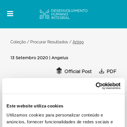
Coleção
/
Procurar Resultados
/
Artigo
13 Setembro 2020 | Angelus
Official Post
PDF
PAPA FRANCISCO ANGELUS
PRAÇA SÃO PEDRO
Depois do Angelus:
Este website utiliza cookies
Nos últimos dias, uma série de incêndios devastou
Utilizamos cookies para personalizar conteúdo e
o campo de refugiados em
Moria, ilha de Lesbos, deixando milhares de
anúncios, fornecer funcionalidades de redes sociais e
pessoas sem um abrigo, mesmo se