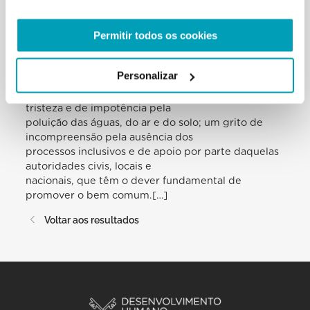
indignação e de ajuda pelas violações dos direitos
humanos, espezinhados
Permitir todos os cookies
clamorosamente ou de forma discreta no que
concerne à saúde das populações, às
condições de trabalho, por vezes à escravidão e ao
Personalizar
tráfico de pessoas que alimenta
o trágico fenómeno da prostituição; um grito de
tristeza e de impotência pela
poluição das águas, do ar e do solo; um grito de
incompreensão pela ausência dos
processos inclusivos e de apoio por parte daquelas
autoridades civis, locais e
nacionais, que têm o dever fundamental de
promover o bem comum.[…]
Voltar aos resultados