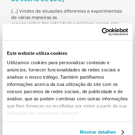
[…] Vindes de situações diferentes e experimentais
de várias maneiras as
repercussões das actividades mineiras, sejam elas
realizadas por grandes
companhias industriais, por artesãos ou agentes
informais. Quisestes reunir-vos em
Roma, neste dia de reflexão que faz referência a um
Este website utiliza cookies
trecho da Exortação apostólica
Evangelii gaudium (cf. 187-190), para fazer ressoar o
Utilizamos cookies para personalizar conteúdo e
grito das numerosas pessoas,
anúncios, fornecer funcionalidades de redes sociais e
famílias e comunidades que sofrem directa ou
analisar o nosso tráfego. Também partilhamos
indirectamente por causa das
informações acerca da sua utilização do site com os
consequências muitas vezes negativas das
nossos parceiros de redes sociais, de publicidade e de
actividades mineiras. Um grito pelos
análise, que as podem combinar com outras informações
terrenos perdidos; um grito pela extracção de
que lhes forneceu ou recolhidas por estes a partir da sua
riquezas do solo que paradoxalmente
não produziu riqueza para as populações locais que
utilização dos respetivos serviços.
permaneceram pobres; um
grito de dor como reacção às violências, às ameaças
e à corrupção; um grito de
Mostrar detalhes