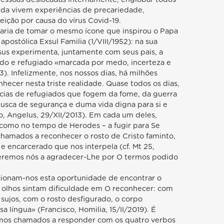
nda vivem experiências de precariedade,
eição por causa do vírus Covid-19.
taria de tomar o mesmo ícone que inspirou o Papa
 apostólica Exsul Familia (1/VIII/1952): na sua
sus experimenta, juntamente com seus pais, a
do e refugiado «marcada por medo, incerteza e
-23). Infelizmente, nos nossos dias, há milhões
hecer nesta triste realidade. Quase todos os dias,
tícias de refugiados que fogem da fome, da guerra
usca de segurança e duma vida digna para si e
co, Angelus, 29/XII/2013). Em cada um deles,
 como no tempo de Herodes – a fugir para Se
 chamados a reconhecer o rosto de Cristo faminto,
 e encarcerado que nos interpela (cf. Mt 25,
seremos nós a agradecer-Lhe por O termos podido
ionam-nos esta oportunidade de encontrar o
olhos sintam dificuldade em O reconhecer: com
 sujos, com o rosto desfigurado, o corpo
a língua» (Francisco, Homilia, 15/II/2019). É
omos chamados a responder com os quatro verbos