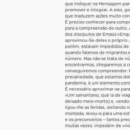
que indiquei na Mensagem para
promover e integrar. A eles, go
que traduzem ações muito concr
É preciso conhecer para comp
para a compreensão do outro. A
dos discípulos de Emaús:«Enqu
aproximou-Se deles o próprio J
porém, estavam impedidos de O
quando falamos de migrantes e
número. Mas não se trata de nú
encontrarmos, chegaremos a co
conseguiremos compreender. 
precariedade, que estamos do
pandemia, é um elemento const
É necessário aproximar-se para
«Um samaritano, que ia de vi
deixado meio-morto] e, vendo
ligou-lhe as feridas, deitando 
montada, levou-o para uma esta
e os preconceitos – tantos pre
muitas vezes, impedem de «nos