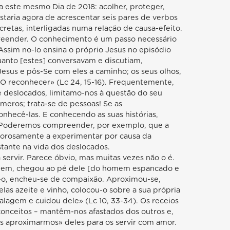
 este mesmo Dia de 2018: acolher, proteger,
staria agora de acrescentar seis pares de verbos
etas, interligadas numa relação de causa-efeito.
reender. O conhecimento é um passo necessário
ssim no-lo ensina o próprio Jesus no episódio
anto [estes] conversavam e discutiam,
esus e pôs-Se com eles a caminho; os seus olhos,
 reconhecer» (Lc 24, 15-16). Frequentemente,
 deslocados, limitamo-nos à questão do seu
meros; trata-se de pessoas! Se as
nhecê-las. E conhecendo as suas histórias,
Poderemos compreender, por exemplo, que a
lorosamente a experimentar por causa da
ante na vida dos deslocados.
 servir. Parece óbvio, mas muitas vezes não o é.
agem, chegou ao pé dele [do homem espancado e
-o, encheu-se de compaixão. Aproximou-se,
nelas azeite e vinho, colocou-o sobre a sua própria
lagem e cuidou dele» (Lc 10, 33-34). Os receios
conceitos – mantêm-nos afastados dos outros e,
 aproximarmos» deles para os servir com amor.