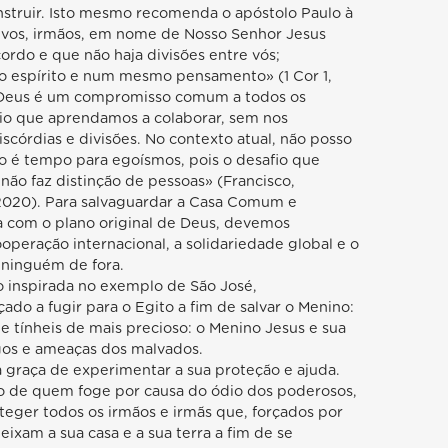
nstruir. Isto mesmo recomenda o apóstolo Paulo à
vos, irmãos, em nome de Nosso Senhor Jesus
cordo e que não haja divisões entre vós;
espírito e num mesmo pensamento» (1 Cor 1,
e Deus é um compromisso comum a todos os
ário que aprendamos a colaborar, sem nos
iscórdias e divisões. No contexto atual, não posso
ão é tempo para egoísmos, pois o desafio que
não faz distinção de pessoas» (Francisco,
2020). Para salvaguardar a Casa Comum e
a com o plano original de Deus, devemos
peração internacional, a solidariedade global e o
 ninguém de fora.
 inspirada no exemplo de São José,
ado a fugir para o Egito a fim de salvar o Menino:
ue tínheis de mais precioso: o Menino Jesus e sua
gos e ameaças dos malvados.
 graça de experimentar a sua proteção e ajuda.
o de quem foge por causa do ódio dos poderosos,
oteger todos os irmãos e irmãs que, forçados por
eixam a sua casa e a sua terra a fim de se