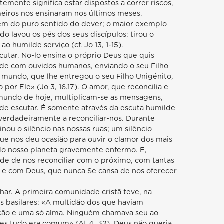
emente significa estar dispostos a correr riscos,
iros nos ensinaram nos últimos meses.
lém do puro sentido do dever; o maior exemplo
do lavou os pés dos seus discípulos: tirou o
o humilde serviço (cf. Jo 13, 1-15).
scutar. No-lo ensina o próprio Deus que quis
de com ouvidos humanos, enviando o seu Filho
mundo, que lhe entregou o seu Filho Unigénito,
 por Ele» (Jo 3, 16.17). O amor, que reconcilia e
 mundo de hoje, multiplicam-se as mensagens,
 de escutar. É somente através da escuta humilde
erdadeiramente a reconciliar-nos. Durante
nou o silêncio nas nossas ruas; um silêncio
ue nos deu ocasião para ouvir o clamor dos mais
 do nosso planeta gravemente enfermo. E,
de de nos reconciliar com o próximo, com tantas
 e com Deus, que nunca Se cansa de nos oferecer
lhar. A primeira comunidade cristã teve, na
s basilares: «A multidão dos que haviam
ação e uma só alma. Ninguém chamava seu ao
les tudo era comum» (At 4, 32). Deus não queria