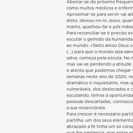
Abeirar-se do próximo frequent
como muitos médicos e enferme
Aproximar-se para servir vai a
disto, deixou-no-lo Jesus, quan
manto, ajoelhou-Se e pôs mãos a
Para reconciliar-se é preciso e
escutar o gemido da humanida
ao mundo: «Tanto amou Deus o 
(…) para que o mundo seja salvo
salva, começa pela escuta. No
mas vai-se perdendo a atitude
e atenta que podemos chegar v
semanas neste ano de 2020, rei
dramático e inquietante, mas q
vulneráveis, dos deslocados e
escutando, temos a oportunida
pessoas descartadas, connosco
a sua misericórdia.
Para crescer é necessário parti
partilha, um dos seus elemento
abraçado a fé tinha um só cor
que lhe pertencia, mas entre e