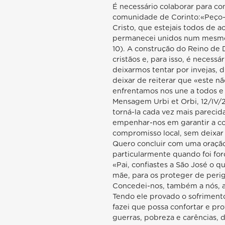
É necessário colaborar para co
comunidade de Corinto:«Peço-
Cristo, que estejais todos de a
permanecei unidos num mesmo 
10). A construção do Reino d
cristãos e, para isso, é necess
deixarmos tentar por invejas, d
deixar de reiterar que «este n
enfrentamos nos une a todos e 
Mensagem Urbi et Orbi, 12/IV/
torná-la cada vez mais parecid
empenhar-nos em garantir a coo
compromisso local, sem deixar
Quero concluir com uma oração
particularmente quando foi forç
«Pai, confiastes a São José o q
mãe, para os proteger de peri
Concedei-nos, também a nós, a
Tendo ele provado o sofriment
fazei que possa confortar e pr
guerras, pobreza e carências, d