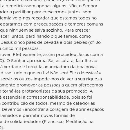
ta beneficiassem apenas alguns. Não, o Senhor
der a partilhar para crescermos juntos, sem
demia veio-nos recordar que estamos todos no
 depararmos com preocupações e temores comuns
ue ninguém se salva sozinho. Para crescer
cer juntos, partilhando o que temos, como
 Jesus cinco pães de cevada e dois peixes (cf. Jo
ra cinco mil pessoas…
mover. Efetivamente, assim procedeu Jesus com a
30). O Senhor aproxima-Se, escuta-a, fala-lhe ao
é à verdade e torná-la anunciadora da boa nova:
sse tudo o que eu fiz! Não será Ele o Messias?»
 servir os outros impede-nos de ver a sua riqueza
ramente promover as pessoas a quem oferecemos
 torná-las protagonistas da sua promoção. A
ssencial a corresponsabilidade, pois só foi
 a contribuição de todos, mesmo de categorias
 Devemos «encontrar a coragem de abrir espaços
hamados e permitir novas formas de
 e de solidariedade» (Francisco, Meditação na
0).