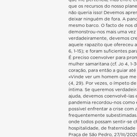
que os recursos do nosso plane
não queria isso! Devemos apren
deixar ninguém de fora. A pan
mesmo barco. O facto de nos
demonstrou-nos mais uma vez q
verdadeiramente, devemos cres
aquele rapazito que ofereceu a
6, 1-15); e foram suficientes pa
É preciso coenvolver para pro
mulher samaritana (cf. Jo 4, 1-
coração, para então a guiar at
«Vinde ver um homem que me di
(4, 29). Por vezes, o ímpeto de
íntima. Se queremos verdadei
ajuda, devemos coenvolvê-las e
pandemia recordou-nos como é e
possível enfrentar a crise com
frequentemente subestimadas.
onde todos possam sentir-se c
hospitalidade, de fraternidade
Praça de São Pedro, 27/III/202