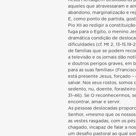
aqueles que atravessaram e ai
abandono, marginalização e rej
E, como ponto de partida, gos
Pio XII ao redigir a constituição
fuga para o Egito, o menino Je
dramática condição de desloca
dificuldades (cf. Mt 2, 13-15.19
de famílias que se podem recon
a televisão e os jornais dão no
e doutros perigos graves, em b
para as suas famílias» (Francis
está presente Jesus, forçado –
salvar. Nos seus rostos, somos
sedento, nu, doente, forasteiro
31-46). Se O reconhecermos, 
encontrar, amar e servir.
As pessoas deslocadas proporc
Senhor, «mesmo que os nossos 
as vestes rasgadas, com os pés
chagado, incapaz de falar a noss
um desafio pastoral ao qual s