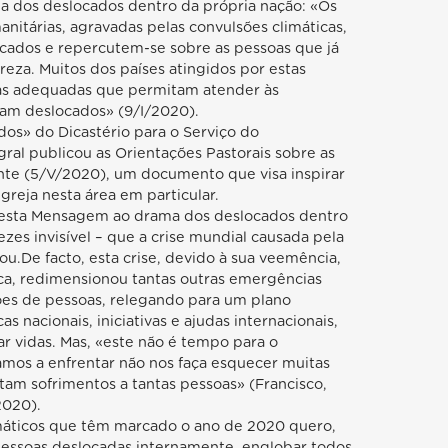
dos deslocados dentro da própria nação: «Os
anitárias, agravadas pelas convulsões climáticas,
ados e repercutem-se sobre as pessoas que já
za. Muitos dos países atingidos por estas
ras adequadas que permitam atender às
am deslocados» (9/I/2020).
os» do Dicastério para o Serviço do
al publicou as Orientações Pastorais sobre as
te (5/V/2020), um documento que visa inspirar
Igreja nesta área em particular.
ar esta Mensagem ao drama dos deslocados dentro
zes invisível – que a crise mundial causada pela
.De facto, esta crise, devido à sua veemência,
ca, redimensionou tantas outras emergências
ões de pessoas, relegando para um plano
s nacionais, iniciativas e ajudas internacionais,
ar vidas. Mas, «este não é tempo para o
amos a enfrentar não nos faça esquecer muitas
am sofrimentos a tantas pessoas» (Francisco,
2020).
máticos que têm marcado o ano de 2020 quero,
essoas deslocadas internamente, englobar todos