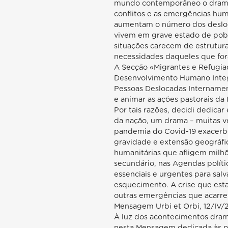
mundo contemporâneo o drama 
conflitos e as emergências hum
aumentam o número dos desloc
vivem em grave estado de pobre
situações carecem de estrutu
necessidades daqueles que for
A Secção «Migrantes e Refugiad
Desenvolvimento Humano Integr
Pessoas Deslocadas Internamen
e animar as ações pastorais da 
Por tais razões, decidi dedic
da nação, um drama – muitas ve
pandemia do Covid-19 exacerbou
gravidade e extensão geográfi
humanitárias que afligem milh
secundário, nas Agendas política
essenciais e urgentes para salv
esquecimento. A crise que est
outras emergências que acarret
Mensagem Urbi et Orbi, 12/IV/
À luz dos acontecimentos dra
nesta Mensagem dedicada às p