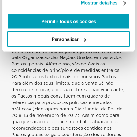
Mostrar detalhes
política, à sociedade civil e à Igreja» (Discurso aos
participantes no Fórum internacional sobre
«Migrações e Paz», 21 de fevereiro de 2017), pelo
Permitir todos os cookies
fenómeno migratório hoje. Muitos dos princípios
declarados e das medidas sugeridas nos 20 Pontos
de ação coincidem com as declarações que
Personalizar
organizações da sociedade civil subscreveram, com
a intenção de contribuir para o processo encetado
pela Organização das Nações Unidas, em vista dos
Pactos globais. Além disso, são notáveis as
coincidências de princípio e de medidas entre os
20 Pontos e os textos finais dos mesmos Pactos.
Para além dos seus limites, que a Santa Sé não
deixou de indicar, e da sua natureza não vinculante,
os Pactos globais constituem «um quadro de
referência para propostas políticas e medidas
práticas» (Mensagem para o Dia Mundial da Paz de
2018, 13 de novembro de 2017). Assim como para
qualquer ação de alcance mundial, a atuação das
recomendações e das sugestões contidas nos
Pactos globais exige a coordenação dos «esforços