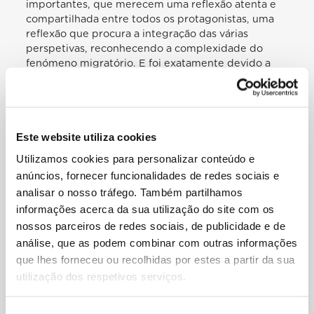
importantes, que merecem uma reflexão atenta e
compartilhada entre todos os protagonistas, uma
reflexão que procura a integração das várias
perspetivas, reconhecendo a complexidade do
fenómeno migratório. E foi exatamente devido a
esta complexidade que, há cerca de dois anos, a
comunidade internacional se comprometeu no
desenvolvimento de dois processos de consultas e
negociações, que têm como objetivo a adoção de
Este website utiliza cookies
dois Pactos mundiais, o primeiro para uma
migração segura, ordenada e regular, e o outro
Utilizamos cookies para personalizar conteúdo e
sobre os refugiados. Como contribuição para estes
anúncios, fornecer funcionalidades de redes sociais e
processos, a Secção para os Migrantes e
analisar o nosso tráfego. Também partilhamos
Refugiados, sob a minha direção, preparou um
informações acerca da sua utilização do site com os
documento, intitulado 20 Pontos de ação para os
nossos parceiros de redes sociais, de publicidade e de
Pactos globais, que promove uma série de medidas
eficazes e acreditadas que, no seu conjunto,
análise, que as podem combinar com outras informações
constituem uma resposta coerente aos desafios
que lhes forneceu ou recolhidas por estes a partir da sua
que atualmente se apresentam. Os 20 Pontos
utilização dos respetivos serviços.
articulam-se em volta de quatro verbos — acolher,
proteger, promover e integrar — que resumem a
resposta aos «desafios apresentados à comunidade