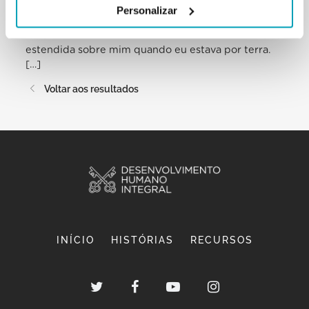
nossa presença e a presença da
Personalizar
Igreja, que apoia e dá esperança”. E fazê-lo com a
memória viva da mão do Senhor
estendida sobre mim quando eu estava por terra.
[…]
Voltar aos resultados
INÍCIO
HISTÓRIAS
RECURSOS