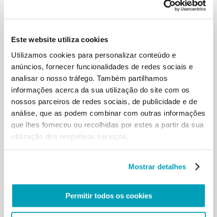
descartado da vida e colocar-se ao seu serviço. Para
isso, os voluntários que
servem os últimos e necessitados por amor de
Jesus não esperam nenhum
Este website utiliza cookies
agradecimento ou gratificação, mas renunciam
Utilizamos cookies para personalizar conteúdo e
tudo isso porque encontraram o
anúncios, fornecer funcionalidades de redes sociais e
amor verdadeiro. E cada um pode dizer: “Como o
analisar o nosso tráfego. Também partilhamos
Senhor veio até mim e se inclinou
informações acerca da sua utilização do site com os
sobre mim na hora da necessidade, assim vou ao
seu encontro e me inclino sobre
nossos parceiros de redes sociais, de publicidade e de
aqueles que perderam a fé ou vivem como se Deus
análise, que as podem combinar com outras informações
não existisse, sobre os jovens
que lhes forneceu ou recolhidas por estes a partir da sua
sem valores e ideais, sobre as famílias em crise,
utilização dos respetivos serviços.
sobre os enfermos e os
prisioneiros, sobre os refugiados e imigrantes,
sobre os fracos e desamparados no
Mostrar detalhes
corpo e no espírito, sobre os menores abandonados
à própria sorte, bem como
sobre os idosos deixados sozinhos. Onde quer que
Permitir todos os cookies
haja uma mão estendida
pedindo ajuda para levantar-se, ali deve estar a