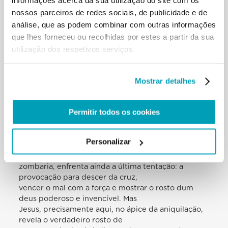
informações acerca da sua utilização do site com os
que pouco antes O aclamara, troca
nossos parceiros de redes sociais, de publicidade e de
os louvores por um grito de condenação,
análise, que as podem combinar com outras informações
preferindo que, em vez d’Ele, seja
que lhes forneceu ou recolhidas por estes a partir da sua
libertado um assassino. Chega assim à morte de
utilização dos respetivos serviços.
cruz, a mais dolorosa e
vergonhosa, reservada para os traidores, os
escravos e os piores criminosos. Mas a
Mostrar detalhes
solidão, a difamação e o sofrimento não são ainda o
ponto culminante do seu
despojamento. Para ser solidário connosco em
Permitir todos os cookies
tudo, na cruz experimenta também
o misterioso abandono do Pai. No abandono,
porém, reza e entrega-Se: «Pai, nas
Personalizar
tuas mãos entrego o meu espírito» (Lc23, 46).
Suspenso no patíbulo, além da
zombaria, enfrenta ainda a última tentação: a
provocação para descer da cruz,
vencer o mal com a força e mostrar o rosto dum
deus poderoso e invencível. Mas
Jesus, precisamente aqui, no ápice da aniquilação,
revela o verdadeiro rosto de