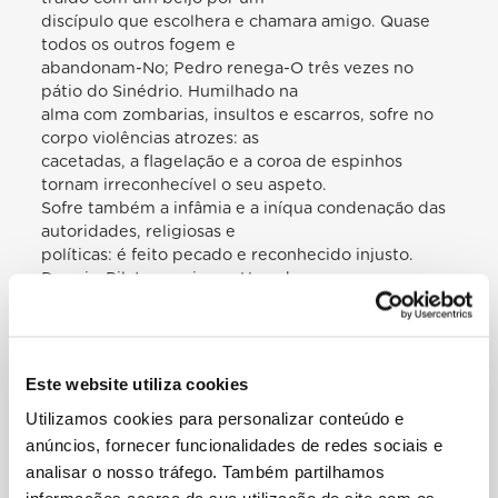
discípulo que escolhera e chamara amigo. Quase
todos os outros fogem e
abandonam-No; Pedro renega-O três vezes no
pátio do Sinédrio. Humilhado na
alma com zombarias, insultos e escarros, sofre no
corpo violências atrozes: as
cacetadas, a flagelação e a coroa de espinhos
tornam irreconhecível o seu aspeto.
Sofre também a infâmia e a iníqua condenação das
autoridades, religiosas e
políticas: é feito pecado e reconhecido injusto.
Depois, Pilatos envia-o a Herodes, e
este devolve-O ao governador romano: enquanto
Lhe é negada toda a justiça,
Jesus sente na própria pele também a indiferença,
porque ninguém se quer assumir
Este website utiliza cookies
a responsabilidade do seu destino. E penso em
Utilizamos cookies para personalizar conteúdo e
tantas pessoas, tantos
marginalizados, tantos deslocados, tantos
anúncios, fornecer funcionalidades de redes sociais e
refugiados, de cujo destino muitos não
analisar o nosso tráfego. Também partilhamos
querem assumir a responsabilidade. A multidão,