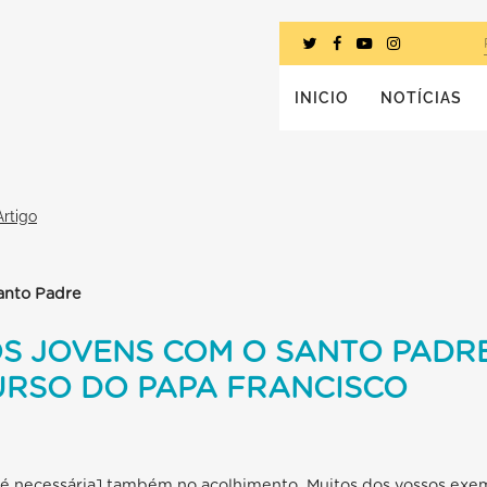
INICIO
NOTÍCIAS
Artigo
Santo Padre
S JOVENS COM O SANTO PADRE
URSO DO PAPA FRANCISCO
 [é necessária] também no acolhimento. Muitos dos vossos exe