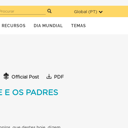
Global (
PT
)
Procurar
RECURSOS
DIA MUNDIAL
TEMAS
Official Post
PDF
 E OS PADRES
mplos, que destes hoje, dizem