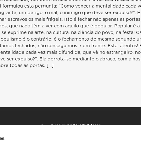
el formulou esta pergunta: “Como vencer a mentalidade cada v
igrante, um perigo, o mal, o inimigo que deve ser expulso?”. É
ar escravos os mais frágeis. Isto é fechar não apenas as portas
, que nada têm a ver com aquilo que é popular. Popular é a c
e exprime na arte, na cultura, na ciência do povo, na festa! C
o populismo é o contrário: é o fechamento do mesmo segundo 
amos fechados, não conseguimos ir em frente. Estai atentos! 
entalidade cada vez mais difundida, que vê no estrangeiro, no
eve ser expulso?”. Ela derrota-se mediante o abraço, com a ho
abre todas as portas. […]
es