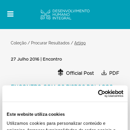
Coleção
/
Procurar Resultados
/
Artigo
27 Julho 2016 | Encontro
Official Post
PDF
ENCONTRO COM OS BISPOS POLACOS
DIÁLOGO
[…] E assim vivem eles Na verdade a corrupção está
na origem da migração.
Este website utiliza cookies
Como fazer? Penso que cada país deve ver como e
quando: nem todos os países
Utilizamos cookies para personalizar conteúdo e
são iguais; nem todos os países têm as mesmas