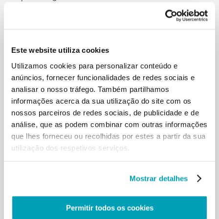
Deus e que são cidadãos. Mas é necessário chegar a
este ponto? Os migrantes são
seres humanos de segunda classe? Devemos fazer
sentir aos nossos irmãos e irmãs
migrantes que são cidadãos, que são como nós,
Este website utiliza cookies
filhos de Deus, que são migrantes
Utilizamos cookies para personalizar conteúdo e
como nós, porque todos nós somos migrantes rumo
anúncios, fornecer funcionalidades de redes sociais e
a outra pátria, e talvez todos
analisar o nosso tráfego. Também partilhamos
chegaremos lá. E ninguém se perca pelo caminho!
informações acerca da sua utilização do site com os
Todos somos migrantes, filhos
de Deus que nos pôs todos a caminho. Não
nossos parceiros de redes sociais, de publicidade e de
podemos dizer: «Mas os migrantes são
análise, que as podem combinar com outras informações
assim… Nós somos…». Não! Todos somos migrantes,
que lhes forneceu ou recolhidas por estes a partir da sua
todos estamos a caminho. E
utilização dos respetivos serviços.
esta palavra que todos somos migrantes não está
escrita num livro, está escrita na
nossa carne, no nosso caminho de vida, que nos
Mostrar detalhes
garante que em Jesus todos
somos filhos de Deus, filhos amados, filhos
desejados, filhos salvos. Pensemos
Permitir todos os cookies
nisto: todos somos migrantes a caminho da vida,