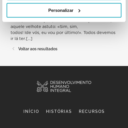
nenhum de nós tem um domicílio
fixo nesta terra, todos temos que ir. E todos temos
Personalizar
que ir ter com Deus: alguns
antes, outros depois, ou como dizia aquele idoso,
aquele velhote astuto: «Sim, sim,
todos! Ide vós, eu vou por último!». Todos devemos
ir lá ter.[…]
Voltar aos resultados
INÍCIO
HISTÓRIAS
RECURSOS