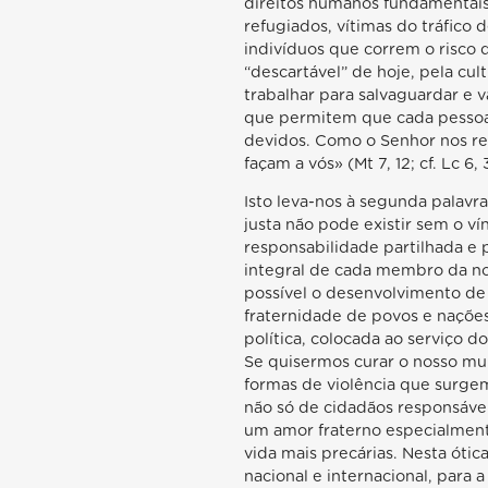
direitos humanos fundamentais
refugiados, vítimas do tráfico
indivíduos que correm o risco 
“descartável” de hoje, pela cul
trabalhar para salvaguardar e v
que permitem que cada pessoa 
devidos. Como o Senhor nos re
façam a vós» (Mt 7, 12; cf. Lc 6, 3
Isto leva-nos à segunda palavr
justa não pode existir sem o ví
responsabilidade partilhada e
integral de cada membro da nos
possível o desenvolvimento de
fraternidade de povos e nações
política, colocada ao serviço d
Se quisermos curar o nosso mu
formas de violência que surgem
não só de cidadãos responsáve
um amor fraterno especialment
vida mais precárias. Nesta ótica
nacional e internacional, para 