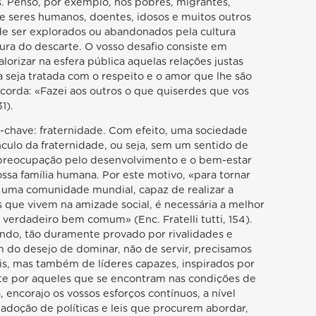
. Penso, por exemplo, nos pobres, migrantes,
 de seres humanos, doentes, idosos e muitos outros
de ser explorados ou abandonados pela cultura
tura do descarte. O vosso desafio consiste em
alorizar na esfera pública aquelas relações justas
seja tratada com o respeito e o amor que lhe são
corda: «Fazei aos outros o que quiserdes que vos
1).
a-chave: fraternidade. Com efeito, uma sociedade
nculo da fraternidade, ou seja, sem um sentido de
 preocupação pelo desenvolvimento e o bem-estar
sa família humana. Por este motivo, «para tornar
 uma comunidade mundial, capaz de realizar a
 que vivem na amizade social, é necessária a melhor
o verdadeiro bem comum» (Enc. Fratelli tutti, 154).
ndo, tão duramente provado por rivalidades e
 do desejo de dominar, não de servir, precisamos
is, mas também de líderes capazes, inspirados por
e por aqueles que se encontram nas condições de
, encorajo os vossos esforços contínuos, a nível
a adoção de políticas e leis que procurem abordar,