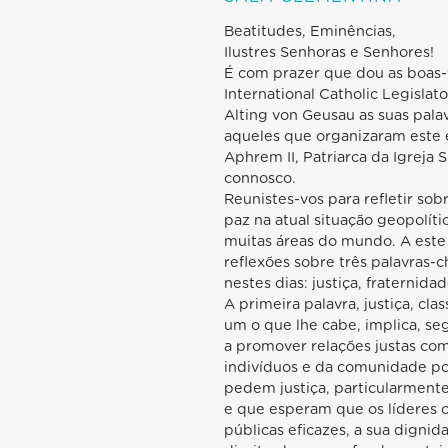
Beatitudes, Eminências,
Ilustres Senhoras e Senhores!
É com prazer que dou as boas-v
International Catholic Legisla
Alting von Geusau as suas pala
aqueles que organizaram este
Aphrem II, Patriarca da Igreja S
connosco.
Reunistes-vos para refletir so
paz na atual situação geopolíti
muitas áreas do mundo. A este 
reflexões sobre três palavras-
nestes dias: justiça, fraternida
A primeira palavra, justiça, cl
um o que lhe cabe, implica, se
a promover relações justas co
indivíduos e da comunidade po
pedem justiça, particularmente
e que esperam que os líderes civ
públicas eficazes, a sua dignid