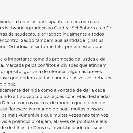
indas a todos os participantes no encontro da
tors Network. Agradeço ao Cardeal Schönborn e ao Dr.
vras de saudação, e agradeço igualmente a todos
 encontro. Saúdo também Sua Santidade Ignatius
írio-Ortodoxa, e sinto-me feliz por ele estar aqui
bre o importante tema da promoção da justiça e da
ca, marcada pelos conflitos e divisões que atingem
propósito, gostaria de oferecer algumas breves
chave que podem ajudar a orientar os vossos debates
de e paz.
assicamente definida como a vontade de dar a cada
gundo a tradição bíblica, ações concretas destinadas
m Deus e com os outros, de modo a que o bem dos
ssa florescer. No mundo de hoje, muitas pessoas
 os mais vulneráveis que muitas vezes não têm voz
is e políticos protejam, através de políticas e leis
ade de filhos de Deus e a inviolabilidade dos seus