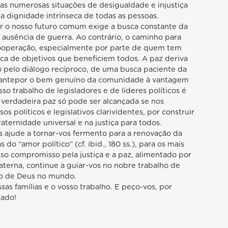
 as numerosas situações de desigualdade e injustiça
a dignidade intrínseca de todas as pessoas.
uir o nosso futuro comum exige a busca constante da
ausência de guerra. Ao contrário, o caminho para
ooperação, especialmente por parte de quem tem
ca de objetivos que beneficiem todos. A paz deriva
pelo diálogo recíproco, de uma busca paciente da
 antepor o bem genuíno da comunidade à vantagem
sso trabalho de legisladores e de líderes políticos é
 verdadeira paz só pode ser alcançada se nos
s políticos e legislativos clarividentes, por construir
aternidade universal e na justiça para todos.
 ajude a tornar-vos fermento para a renovação da
s do “amor político” (cf. ibid., 180 ss.), para os mais
so compromisso pela justiça e a paz, alimentado por
aterna, continue a guiar-vos no nobre trabalho de
ino de Deus no mundo.
s famílias e o vosso trabalho. E peço-vos, por
gado!