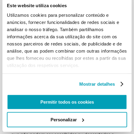
e importantes, mas
Este website utiliza cookies
permanecerão sempre sem alma. Oferecem-nos o
Utilizamos cookies para personalizar conteúdo e
álibi para uma desvinculação,
anúncios, fornecer funcionalidades de redes sociais e
porque nunca nos tocam na carne.dd […]
Âmbito inclusivo
analisar o nosso tráfego. Também partilhamos
Responsabilidade comum dos líderes é favorecer
informações acerca da sua utilização do site com os
uma Europa que seja uma
nossos parceiros de redes sociais, de publicidade e de
comunidade inclusiva, livre de um mal-entendido
análise, que as podem combinar com outras informações
de fundo: inclusão não é sinónimo
que lhes forneceu ou recolhidas por estes a partir da sua
de nivelamento indiferenciado. Ao contrário, somos
utilização dos respetivos serviços.
autenticamente inclusivos
quando sabemos valorizar as diferenças,
assumindo-as como património comum e
Mostrar detalhes
enriquecedor. Nesta ótica, os migrantes são um
recurso não um peso. Os cristãos
são chamados a meditar seriamente sobre a
Permitir todos os cookies
afirmação de Jesus: «Eu era
estrangeiro e acolhestes-me» (Mt 25, 35).
Sobretudo perante o drama dos
Personalizar
migrantes e refugiados, não podemos esquecer
que estamos diante de pessoas,