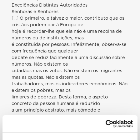
Excelências Distintas Autoridades
Senhoras e Senhores
[…] O primeiro, e talvez o maior, contributo que os
cristãos podem dar à Europa de
hoje é recordar-lhe que ela não é uma recolha de
números ou de instituições, mas
é constituída por pessoas. Infelizmente, observa-se
com frequência que qualquer
debate se reduz facilmente a uma discussão sobre
números. Não existem os
cidadãos mas os votos. Não existem os migrantes
mas as quotas. Não existem os
trabalhadores, mas os indicadores económicos. Não
existem os pobres, mas os
limiares de pobreza. Desta forma, o aspeto
concreto da pessoa humana é reduzido
a um princípio abstrato, mais cómodo e
tranquilizador. Compreende-se a razão: as
pessoas têm rostos, obrigam-nos a uma
responsabilidade real, concreta, “pessoal”;
os números ocupam-nos com raciocínios, até úteis