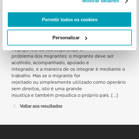
Mostrar detalhes
desempenham na realidade da imigração,
promovendo uma integração construtiva
e valorizando capacidades indispensáveis para a
Permitir todos os cookies
sobrevivência das empresas no
contexto atual. Ao mesmo tempo, é necessário
reiterar com força o “não” a
Personalizar
qualquer forma de exploração das pessoas e de
negligência da sua segurança. O
problema dos migrantes: o migrante deve ser
acolhido, acompanhado, apoiado e
integrado, e a maneira de os integrar é mediante o
trabalho. Mas se o migrante for
rejeitado ou simplesmente utilizado como operário
sem direitos, isto é uma grande
injustiça e também prejudica o próprio país. […]
Voltar aos resultados