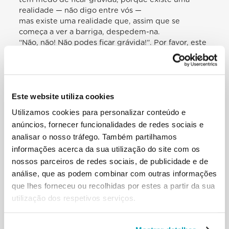
realidade — não digo entre vós —
mas existe uma realidade que, assim que se
começa a ver a barriga, despedem-na.
“Não, não! Não podes ficar grávida!”. Por favor, este
é um problema para as
mulheres que trabalham: estudai-o, vede o que
fazer para que uma mulher grávida
possa ir em frente, quer com o filho no ventre quer
Este website utiliza cookies
com o trabalho. E ainda a
propósito do trabalho, há outra questão a
Utilizamos cookies para personalizar conteúdo e
evidenciar. A Itália tem uma forte
anúncios, fornecer funcionalidades de redes sociais e
vocação comunitária e territorial: o trabalho foi
analisar o nosso tráfego. Também partilhamos
sempre considerado no âmbito de
informações acerca da sua utilização do site com os
um pacto social mais amplo, em que a empresa
nossos parceiros de redes sociais, de publicidade e de
constitui uma parte integrante da
comunidade. O território vive da empresa e a
análise, que as podem combinar com outras informações
empresa haure linfa dos recursos de
que lhes forneceu ou recolhidas por estes a partir da sua
proximidade, contribuindo substancialmente para o
utilização dos respetivos serviços.
bem-estar dos lugares onde
está inserida. A tal respeito, há que realçar o papel
positivo que as empresas