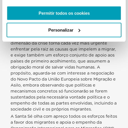
quando não encontram a morte ao atravessar mares
e outras fronteiras naturais.
Permitir todos os cookies
Os corredores humanitários, implementados
durante os últimos anos, contribuem certamente
Personalizar
para enfrentar algumas das referidas
problemáticas, salvando numerosas vidas. Todavia a
dimensão da crise torna cada vez mais urgente
enfrentar pela raiz as causas que impelem a migrar,
e exige também um esforço conjunto de apoio aos
países de primeiro acolhimento, que assumem a
obrigação moral de salvar vidas humanas. A
propósito, aguarda-se com interesse a negociação
do Novo Pacto da União Europeia sobre Migração e
Asilo, embora observando que políticas e
mecanismos concretos só funcionarão se forem
sustentados pela necessária vontade política e o
empenho de todas as partes envolvidas, incluindo a
sociedade civil e os próprios migrantes.
A Santa Sé olha com apreço todos os esforços feitos
a favor dos migrantes e apoia o empenho da