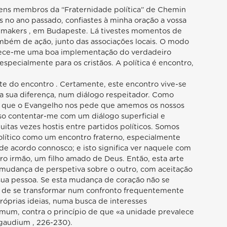
ovens membros da “Fraternidade política” de Chemin
 no ano passado, confiastes à minha oração a vossa
emakers , em Budapeste. Lá tivestes momentos de
mbém de ação, junto das associações locais. O modo
rece-me uma boa implementação do verdadeiro
 especialmente para os cristãos. A política é encontro,
arte do encontro . Certamente, este encontro vive-se
a sua diferença, num diálogo respeitador. Como
ado que o Evangelho nos pede que amemos os nossos
osso contentar-me com um diálogo superficial e
itas vezes hostis entre partidos políticos. Somos
olítico como um encontro fraterno, especialmente
e acordo connosco; e isto significa ver naquele com
 irmão, um filho amado de Deus. Então, esta arte
udança de perspetiva sobre o outro, com aceitação
 sua pessoa. Se esta mudança de coração não se
isco de se transformar num confronto frequentemente
 próprias ideias, numa busca de interesses
mum, contra o princípio de que «a unidade prevalece
i gaudium , 226-230).