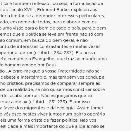
ítica é também reflexão , ou seja, a formulação de
 do século XVIII , Edmund Burke, explicou aos
deria limitar-se a defender interesses particulares,
viado, em nome de todos, para elaborar com os
uma visão para o bem de todo o país, para o bem
mos que a política se leva em frente não só com
xão comum, em busca do bem geral, e não
nto de interesses contrastantes e muitas vezes
erior à parte» (cf. ibid ., 234-237). E a nossa
ojeto comum é o Evangelho, que traz ao mundo uma
 do homem amado por Deus.
ção . Alegro-me que a vossa Fraternidade não se
 debate e intercâmbio, mas também vos conduz a
o cristãos, precisamos de comparar sempre as
de da realidade, se não quisermos construir sobre
arde, acaba por ruir. Não esqueçamos que «a
ue a ideia» (cf. ibid ., 231-233). E por isso
a favor dos migrantes e da ecologia. Assim tomei
 vós escolhestes viver juntos num bairro operário
eis uma forma cristã de fazer política! Não vos
realidade é mais importante do que a ideia: não se