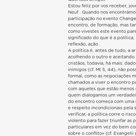
Estou feliz por vos receber, j
Neuf . Quando nos encontrámos
participação no evento Chang
encontro, de formação, mas ta
como vivestes este evento pa
significado do que é a política,
reflexão, ação .
A política é, antes de tudo, a 
acolhendo o outro e aceitando 
cristãos, todavia, há mais: d
inimigos (cf. Mt 5, 44), não p
formal, como as negociações mu
chamados a viver o encontro p
com aqueles que estão menos d
quem dialogamos um verdadeiro
do encontro começa com uma m
e respeito incondicionais pela
verificar, a política corre o r
violento para fazer triunfar as
particulares em vez do bem co
sobre o conflito» (cf. Evangeli