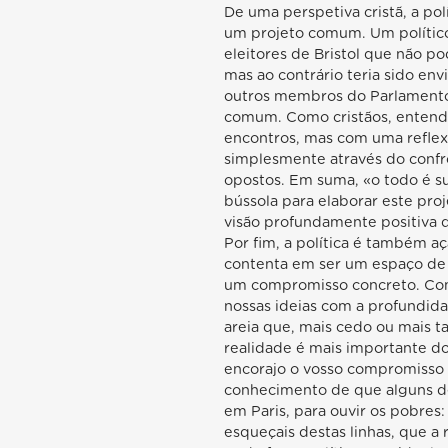
De uma perspetiva cristã, a pol
um projeto comum. Um político
eleitores de Bristol que não po
mas ao contrário teria sido en
outros membros do Parlamento 
comum. Como cristãos, entende
encontros, mas com uma refle
simplesmente através do confro
opostos. Em suma, «o todo é sup
bússola para elaborar este pr
visão profundamente positiva
Por fim, a política é também a
contenta em ser um espaço de
um compromisso concreto. Com
nossas ideias com a profundida
areia que, mais cedo ou mais t
realidade é mais importante do q
encorajo o vosso compromisso 
conhecimento de que alguns de
em Paris, para ouvir os pobres: 
esqueçais destas linhas, que a 