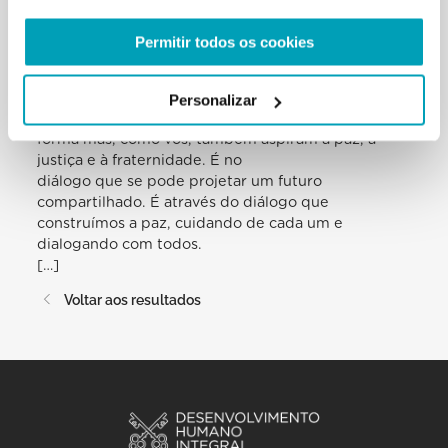
exonerado da preocupação pelos pobres e pela
justiça social» (ibid., 201).
Permitir todos os cookies
Permanecei abertos à realidade que vos circunda.
Procurai sem temor o diálogo
com quantos vivem ao vosso lado, inclusive com
Personalizar
aqueles que pensam de outra
forma mas, como vós, também aspiram à paz, à
justiça e à fraternidade. É no
diálogo que se pode projetar um futuro
compartilhado. É através do diálogo que
construímos a paz, cuidando de cada um e
dialogando com todos.
[…]
Voltar aos resultados