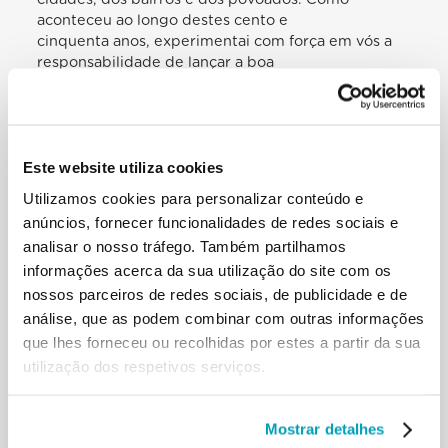
aconteceu ao longo destes cento e
cinquenta anos, experimentai com força em vós a
responsabilidade de lançar a boa
semente do Evangelho na vida do mundo, através
do serviço da caridade, do
compromisso político — empenhai-vos na política,
mas por favor na grande política,
Este website utiliza cookies
na Política com p maiúsculo! — inclusive através da
paixão pela educação e pela
Utilizamos cookies para personalizar conteúdo e
participação no intercâmbio cultural. Ampliai o
anúncios, fornecer funcionalidades de redes sociais e
vosso coração para alargar o
analisar o nosso tráfego. Também partilhamos
coração das vossas paróquias. Sede caminheiros da
informações acerca da sua utilização do site com os
fé, para encontrar todos,
nossos parceiros de redes sociais, de publicidade e de
receber todos, ouvir todos, abraçar todos. Cada
existência é uma vida amada pelo
análise, que as podem combinar com outras informações
Senhor; cada rosto nos mostra a Face de Cristo,
que lhes forneceu ou recolhidas por estes a partir da sua
especialmente o do pobre, de
utilização dos respetivos serviços.
quem se sente ferido pela vida e do abandonado,
de quantos escapam da morte e
procuram abrigo nas nossas casas, nas nossas
Mostrar detalhes
cidades. «Ninguém pode sentir-se