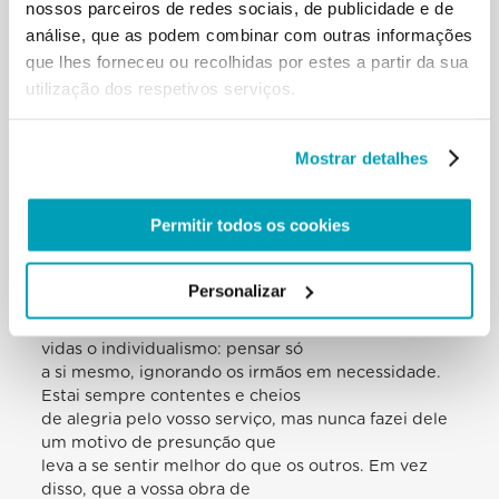
nossos parceiros de redes sociais, de publicidade e de
de ajuda, ali chega o vosso
análise, que as podem combinar com outras informações
testemunho ativo e desinteressado. Tornais visível a
que lhes forneceu ou recolhidas por estes a partir da sua
lei de Cristo: levar os pesos
utilização dos respetivos serviços.
uns dos outros (cf. Gal 6,2, Jo 13,34). Queridos
irmãos e irmãs, tocais a carne de
Cristo com as vossas mãos: não esqueçais disso.
Mostrar detalhes
Tocais a carne de Cristo com as
vossas mãos. Estai sempre prontos para a
solidariedade, fortes na proximidade,
Permitir todos os cookies
diligentes para despertar alegria e convincentes na
consolação. O mundo precisa de
sinais concretos de solidariedade, especialmente
Personalizar
diante da tentação da indiferença,
e exige pessoas capazes de opor-se com as suas
vidas o individualismo: pensar só
a si mesmo, ignorando os irmãos em necessidade.
Estai sempre contentes e cheios
de alegria pelo vosso serviço, mas nunca fazei dele
um motivo de presunção que
leva a se sentir melhor do que os outros. Em vez
disso, que a vossa obra de