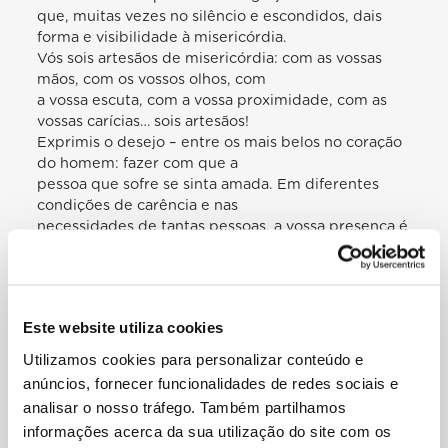
que, muitas vezes no silêncio e escondidos, dais
forma e visibilidade à misericórdia.
Vós sois artesãos de misericórdia: com as vossas
mãos, com os vossos olhos, com
a vossa escuta, com a vossa proximidade, com as
vossas carícias… sois artesãos!
Exprimis o desejo – entre os mais belos no coração
do homem: fazer com que a
pessoa que sofre se sinta amada. Em diferentes
condições de carência e nas
necessidades de tantas pessoas, a vossa presença é
a mão de Cristo estendida que
alcança a todos. Sois a mão de Cristo estendida: já
pensastes nisso? A credibilidade
da Igreja passa de forma convincente através do
Este website utiliza cookies
vosso serviço com as crianças
abandonadas, os doentes, os pobres sem comida e
Utilizamos cookies para personalizar conteúdo e
trabalho, os idosos, os sem-
anúncios, fornecer funcionalidades de redes sociais e
abrigo, os prisioneiros, refugiados e migrantes, as
analisar o nosso tráfego. Também partilhamos
pessoas afetadas por desastres
informações acerca da sua utilização do site com os
naturais… enfim, onde quer que exista um pedido