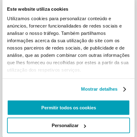
emigrar dum país para outro à
Este website utiliza cookies
procura de alimento, trabalho, casa e paz. A
doença, nas suas várias formas, é um
Utilizamos cookies para personalizar conteúdo e
motivo permanente de aflição que requer ajuda,
anúncios, fornecer funcionalidades de redes sociais e
consolação e apoio. Os
analisar o nosso tráfego. Também partilhamos
estabelecimentos prisionais são lugares onde
informações acerca da sua utilização do site com os
muitas vezes, à pena restritiva da
nossos parceiros de redes sociais, de publicidade e de
liberdade, se juntam transtornos por vezes graves
análise, que as podem combinar com outras informações
devido às condições desumanas
que lhes forneceu ou recolhidas por estes a partir da sua
de vida. O analfabetismo ainda é muito difuso,
impedindo aos meninos e meninas
utilização dos respetivos serviços.
de se formarem, expondo-os a novas formas de
escravidão. A cultura do
individualismo exacerbado, sobretudo no Ocidente,
Mostrar detalhes
leva a perder o sentido de
solidariedade e responsabilidade para com os
Permitir todos os cookies
outros. O próprio Deus continua a ser
hoje um desconhecido para muitos; isto constitui a
maior pobreza e o maior
Personalizar
obstáculo para o reconhecimento da dignidade
inviolável da vida humana. […]