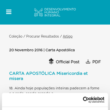
Coleção
/
Procurar Resultados
/
Artigo
20 Novembro 2016 | Carta Apostólica
Official Post
PDF
CARTA APOSTÓLICA Misericordia et
misera
18. Ainda hoje populações inteiras padecem a fome
e a sede, sendo grande a
preocupação suscitada pelas imagens de crianças
que não têm nada para se
alimentar. Multidões de pessoas continuam a