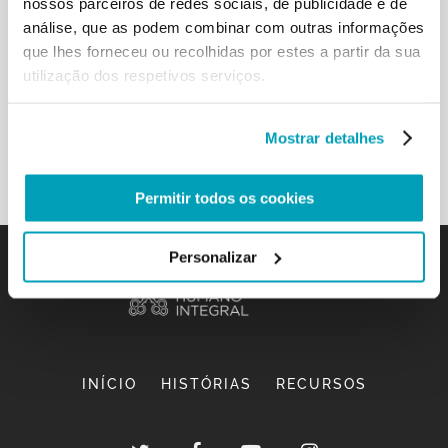
nossos parceiros de redes sociais, de publicidade e de
análise, que as podem combinar com outras informações
que lhes forneceu ou recolhidas por estes a partir da sua
utilização dos respetivos serviços.
DOING THEOLOGY FROM THE EXISTENTIAL
PERIPHERIES
REPORT
Mostrar detalhes
Permitir todos os cookies
Personalizar
INÍCIO
HISTÓRIAS
RECURSOS