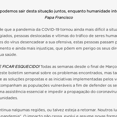
 podemos sair desta situação juntos, enquanto humanidade inte
Papa Francisco
e que a pandemia da COVID-19 tornou ainda mais difícil a sit
giados, pessoas deslocadas e vítimas do tráfico de seres huma
es do vírus desencadear a sua ofensiva, estas pessoas passam 
mento e ainda mais injustiças, que põem em perigo os seus dire
sua saúde.
 FICAR ESQUECIDO!
Todas as semanas desde o final de Março
este boletim semanal sobre os problemas encontrados, mas 
 as soluções propostas e as iniciativas implementadas pelos v
companham as populações vulneráveis a fim de defender os seu
a assistência essencial e impedir a propagação do coronavíru
munidades.
inua nalgumas regiões, ou talvez esteja a retornar. Noutros l
-pandemia”. O impacto não cessa, evolui e assume novas form