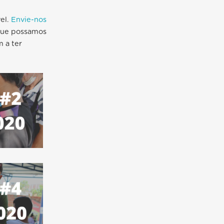
el.
Envie-nos
 que possamos
m a ter