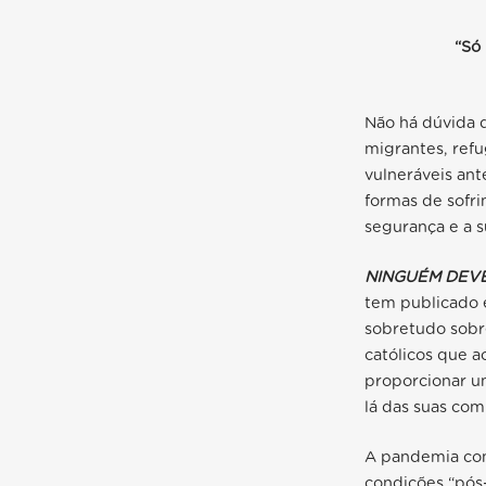
“Só
Não há dúvida d
migrantes, refu
vulneráveis ant
formas de sofri
segurança e a 
NINGUÉM DEVE
tem publicado 
sobretudo sobre
católicos que a
proporcionar um
lá das suas co
A pandemia cont
condições “pós