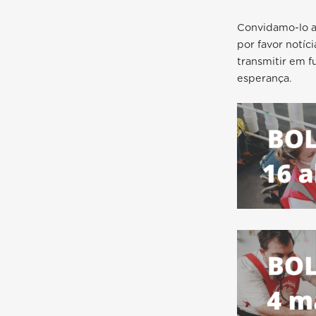
Convidamo-lo a 
por favor notíc
transmitir em f
esperança.