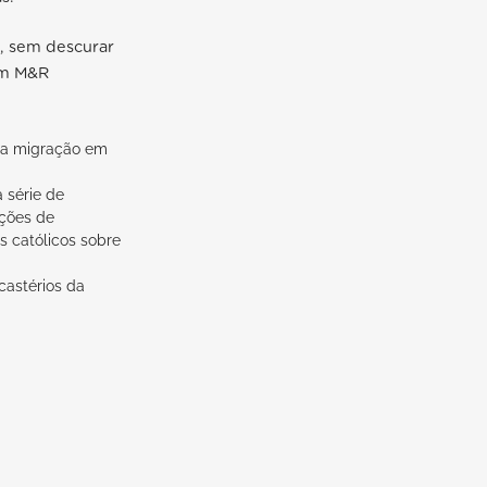
, sem descurar
im M&R
 a migração em
 série de
ições de
s católicos sobre
icastérios da