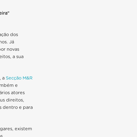
ira”
uação dos
nos. Já
por novas
itos, a sua
, a
Secção M&R
também e
ários atores
s direitos,
s dentro e para
ugares, existem
as.