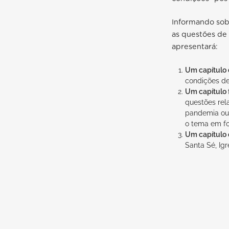
Informando sob
as questões de
apresentará:
Um capítulo d
condições d
Um capítulo 
questões rel
pandemia ou 
o tema em fo
Um capítulo 
Santa Sé, Igr