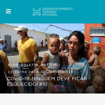
BLOG
,
BOLETIM
,
NOTÍCIA
0 Comments
23 Junho 2020
COVID-19: NINGUÉM DEVE FICAR
ESQUECIDO! #10