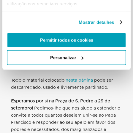
aprofundamentos e recursos para a promoção de
utilização dos respetivos serviços.
atividades pastorais relativas aos temas do DMMR,
abordando os vários subtemas com diversos textos
Mostrar detalhes
e imagens.
Os subtemas já tratados foram
“Trata-se também
Permitir todos os cookies
dos nossos medos”
,
“Trata-se da caridade”
,
“Trata-
se também da nossa humanidade”
,
“
Trata-se de não
Personalizar
excluir ninguém
”
e “
Trata-se de colocar os últimos
em primeiro lugar
”.
Todo o material colocado
nesta página
pode ser
descarregado, usado e livremente partilhado.
Esperamos por si na Praça de S. Pedro a 29 de
setembro!
Pedimos-lhe que nos ajude a estender o
convite a todos quantos desejem unir-se ao Papa
Francisco e responder ao seu apelo em favor dos
pobres e necessitados, dos marginalizados e