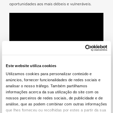
oportunidades aos mais débeis e vulneráveis.
Este website utiliza cookies
Utilizamos cookies para personalizar conteúdo e
anúncios, fornecer funcionalidades de redes sociais e
#NotJustAboutMigrants
#WDMR2019
analisar o nosso tráfego. Também partilhamos
O vídeo que retoma estas palavras está disponível
informações acerca da sua utilização do site com os
nesta página
, juntamente com a
Mensagem do
nossos parceiros de redes sociais, de publicidade e de
Santo Padre para o DMMR
e todos os materiais da
análise, que as podem combinar com outras informações
Campanha, que oferece reflexões,
que lhes forneceu ou recolhidas por estes a partir da sua