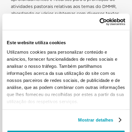
atividades pastorais relativas aos temas do DMMR,
abordando os vários subtemas com diversos textos
e imagens.
Este website utiliza cookies
Utilizamos cookies para personalizar conteúdo e
anúncios, fornecer funcionalidades de redes sociais e
analisar o nosso tráfego. Também partilhamos
informações acerca da sua utilização do site com os
nossos parceiros de redes sociais, de publicidade e de
análise, que as podem combinar com outras informações
que lhes forneceu ou recolhidas por estes a partir da sua
utilização dos respetivos serviços.
Os subtemas já tratados foram
“Trata-se também
dos nossos medos”
,
“Trata-se da caridade”
,
“Trata-
Mostrar detalhes
se também da nossa humanidade”
e “
Trata-se de
não excluir ninguém
”.