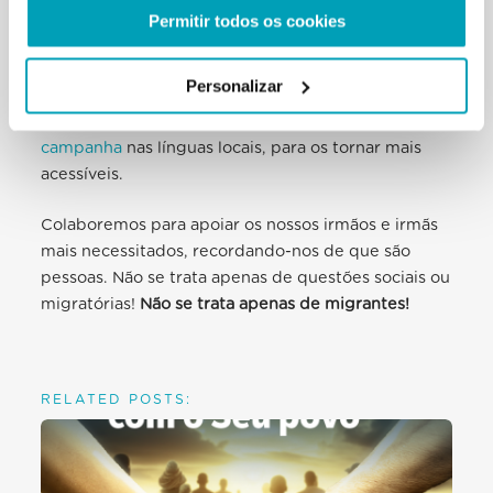
Permitir todos os cookies
Todo o material colocado
nesta página
pode ser
descarregado, usado e livremente partilhado.
Personalizar
A Secção encoraja a
tradução dos recursos da
campanha
nas línguas locais, para os tornar mais
acessíveis.
Colaboremos para apoiar os nossos irmãos e irmãs
mais necessitados, recordando-nos de que são
pessoas. Não se trata apenas de questões sociais ou
migratórias!
Não se trata apenas de migrantes!
RELATED POSTS: