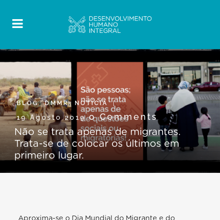
BLOG
,
DMMR
,
NOTÍCIA
0 Comments
19 Agosto 2019
Não se trata apenas de migrantes.
Trata-se de colocar os últimos em
primeiro lugar.
Aproxima-se o Dia Mundial do Migrante e do