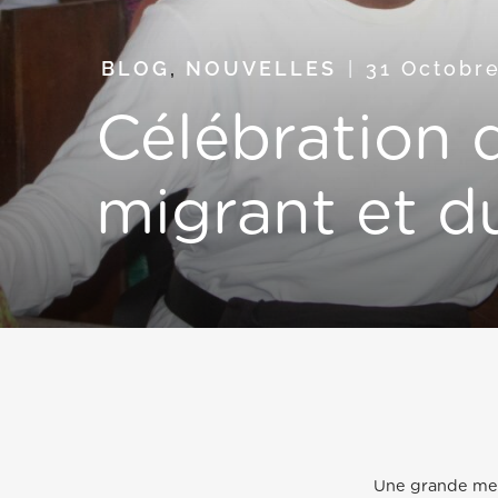
BLOG
,
NOUVELLES
31 Octobr
Célébration 
migrant et d
Une grande mes