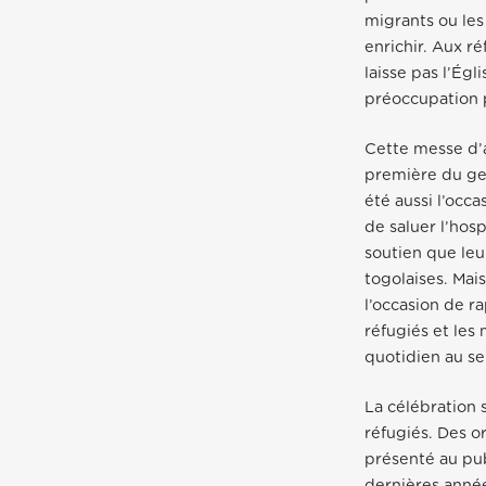
migrants ou les 
enrichir. Aux ré
laisse pas l’Ég
préoccupation p
Cette messe d’a
première du gen
été aussi l’occa
de saluer l’hosp
soutien que leu
togolaises. Mai
l’occasion de r
réfugiés et les
quotidien au s
La célébration 
réfugiés. Des 
présenté au pub
dernières anné