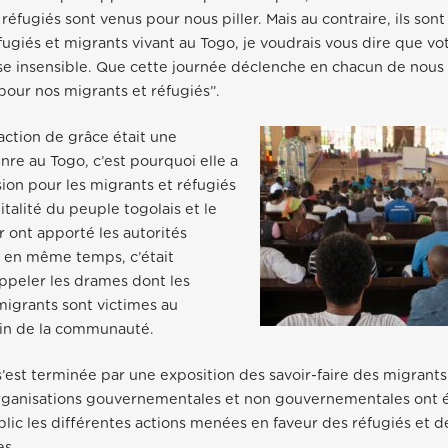
réfugiés sont venus pour nous piller. Mais au contraire, ils son
fugiés et migrants vivant au Togo, je voudrais vous dire que vot
lise insensible. Que cette journée déclenche en chacun de nous
our nos migrants et réfugiés”.
ction de grâce était une
re au Togo, c’est pourquoi elle a
sion pour les migrants et réfugiés
italité du peuple togolais et le
r ont apporté les autorités
s en même temps, c’était
appeler les drames dont les
 migrants sont victimes au
ein de la communauté.
s’est terminée par une exposition des savoir-faire des migrants
organisations gouvernementales et non gouvernementales ont
lic les différentes actions menées en faveur des réfugiés et d
es.