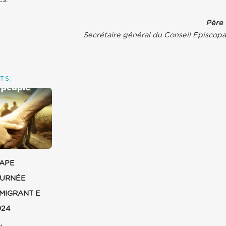
Père 
Secrétaire général du Conseil Episcopal
TS:
PAPE
OURNÉE
MIGRANT E
024
4