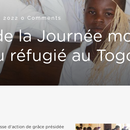
e 2022
0 Comments
de la Journée m
u réfugié au Tog
se d’action de grâce présidée