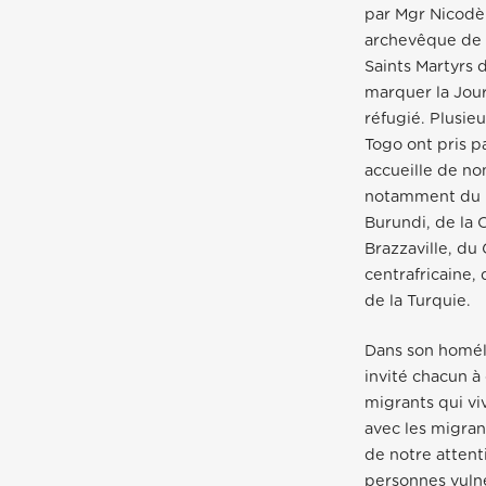
par Mgr Nicodè
archevêque de L
Saints Martyrs
marquer la Jou
réfugié. Plusie
Togo ont pris pa
accueille de no
notamment du B
Burundi, de la 
Brazzaville, du
centrafricaine,
de la Turquie.
Dans son homéli
invité chacun à 
migrants qui vi
avec les migrant
de notre attenti
personnes vulné