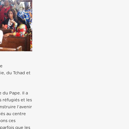
ue
ie, du Tchad et
du Pape. Il a
 réfugiés et les
struire l’avenir
giés au centre
lons ces
parfois que les