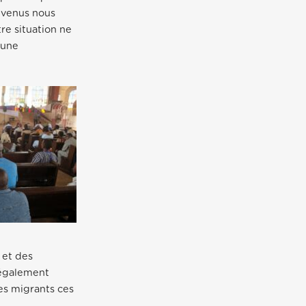
t venus nous
re situation ne
 une
 et des
 également
es migrants ces