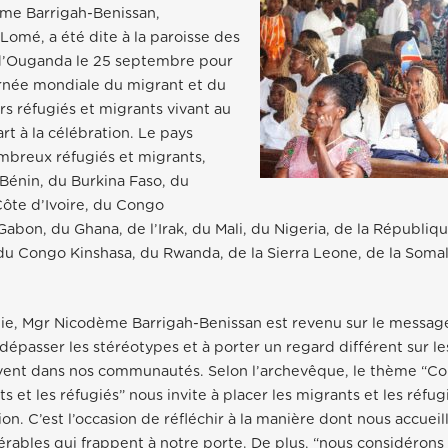
me Barrigah-Benissan,
omé, a été dite à la paroisse des
 d’Ouganda le 25 septembre pour
rnée mondiale du migrant et du
urs réfugiés et migrants vivant au
rt à la célébration. Le pays
mbreux réfugiés et migrants,
énin, du Burkina Faso, du
Côte d’Ivoire, du Congo
 Gabon, du Ghana, de l’Irak, du Mali, du Nigeria, de la Républiq
 du Congo Kinshasa, du Rwanda, de la Sierra Leone, de la Somal
e, Mgr Nicodème Barrigah-Benissan est revenu sur le message 
dépasser les stéréotypes et à porter un regard différent sur les
vent dans nos communautés. Selon l’archevêque, le thème “Con
s et les réfugiés” nous invite à placer les migrants et les réfu
on. C’est l’occasion de réfléchir à la manière dont nous accueil
rables qui frappent à notre porte. De plus, “nous considérons 