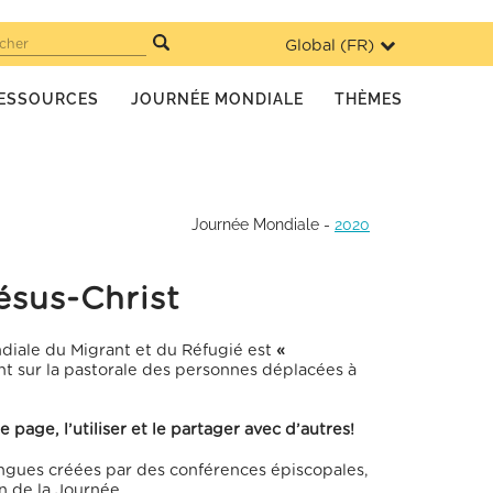
Global (
FR
)
cher
ESSOURCES
JOURNÉE MONDIALE
THÈMES
Journée Mondiale
-
2020
ésus-Christ
diale du Migrant et du Réfugié est
«
ent sur la pastorale des personnes déplacées à
page, l’utiliser et le partager avec d’autres!
angues créées par des conférences épiscopales,
n de la Journée.