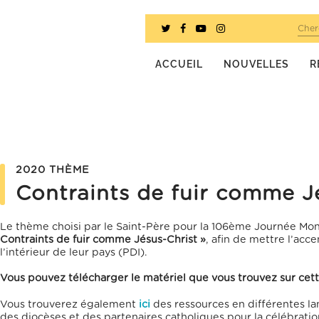
Cher
ACCUEIL
NOUVELLES
R
2020 THÈME
Contraints de fuir comme J
Le thème choisi par le Saint-Père pour la 106
ème
Journée Mon
Contraints de fuir comme Jésus-Christ »
,
afin de mettre l’acc
l’intérieur de leur pays (PDI).
Vous pouvez télécharger le matériel que vous trouvez sur cette 
Vous trouverez également
ici
des ressources en différentes l
des diocèses et des partenaires catholiques pour la célébratio