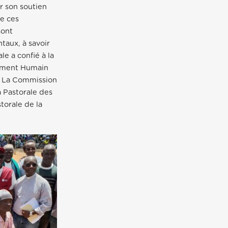
r son soutien
de ces
sont
taux, à savoir
le a confié à la
pement Humain
s. La Commission
 Pastorale des
torale de la