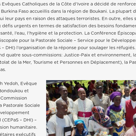
Evêques Catholiques de la Côte d’Ivoire a décidé de renforce
 Burkina Faso accueillis dans la région de Boukani. La plupart 
i leur pays en raison des attaques terroristes. En outre, elles 
 défis urgents en termes de satisfaction des besoins fondamen
a santé, l’eau, l’hygiène et la protection. La Conférence Épiscopa
scopale pour la Pastorale Sociale – Service pour le Dévelop
 – DHI) l’organisation de la réponse pour soulager les réfugié
d quatre sous-commissions: Justice-Paix et environnement, la
olat de la Mer, Tourisme et Personnes en Déplacement), la Pas
tas.
oh Yedoh, Evêque
Bondoukou et
a Commission
a Pastorale Sociale
Développement
l (CEPaS – DHI) –
ssion humanitaire.
étaires exécutifs