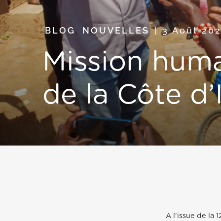
BLOG
,
NOUVELLES
3 Août 20
Mission huma
de la Côte d’
A l’issue de la