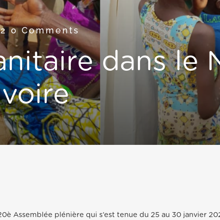
22
0 Comments
nitaire dans le 
Ivoire
 120è Assemblée plénière qui s’est tenue du 25 au 30 janvier 20