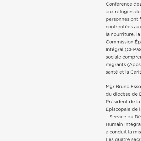
Conférence des 
aux réfugiés du
personnes ont fu
confrontées aux
la nourriture, l
Commission Épi
Intégral (CEPaS
sociale compren
migrants (Apost
santé et la Cari
Mgr Bruno Ess
du diocèse de 
Président de l
Épiscopale de l
– Service du 
Humain Intégra
a conduit la mi
Les quatre secr