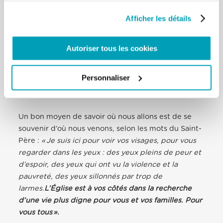
posés par le nouveau scénario mondial et trouver
Afficher les détails
des réponses pastorales appropriées.
Une étape très importante de notre travail est la
Autoriser tous les cookies
célébration de la
Journée Mondiale du Migrant et
du Réfugié
, le dernier dimanche de septembre, qui
Personnaliser
couronne chaque année des mois de travail autour
d’un thème proposé par le Pape.
Un bon moyen de savoir où nous allons est de se
souvenir d’où nous venons, selon les mots du Saint-
Père :
« Je suis ici pour voir vos visages,
pour vous
regarder dans les yeux : des yeux pleins de peur et
d’espoir, des yeux qui ont vu la violence et la
pauvreté, des yeux sillonnés par trop de
larmes.
L’Église est à vos côtés dans la recherche
d’une vie plus digne pour vous et vos familles. Pour
vous tous ».