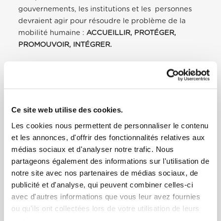
gouvernements, les institutions et les personnes
devraient agir pour résoudre le problème de la
mobilité humaine :
ACCUEILLIR, PROTÉGER,
PROMOUVOIR, INTÉGRER.
Notre travail direct et notre solidarité avec les
victimes d’exploitation nous ont conduits à élaborer
les
Orientations Pastorales sur la traite des
personnes
. Ces directives sont mises en œuvre
Ce site web utilise des cookies.
dans des programmes et des groupes locaux qui
Les cookies nous permettent de personnaliser le contenu
collaborent pour secourir les victimes. Elles
et les annonces, d'offrir des fonctionnalités relatives aux
s’adressent non seulement aux organisations
médias sociaux et d'analyser notre trafic. Nous
catholiques, mais aussi
aux personnes
et aux
partageons également des informations sur l'utilisation de
institutions de la société civile.
notre site avec nos partenaires de médias sociaux, de
publicité et d'analyse, qui peuvent combiner celles-ci
Parmi les nombreux visages de la
crise climatique
,
avec d'autres informations que vous leur avez fournies
il y a aussi ceux qui sont déplacés par ce grand
ou qu'ils ont collectées lors de votre utilisation de leurs
échec collectif. C’est pourquoi nous consacrons
services.
actuellement beaucoup d’efforts à relever les défis