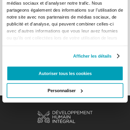
médias sociaux et d'analyser notre trafic. Nous
Les
Orientations sur la Pastorale Migratoire
partageons également des informations sur l'utilisation de
Interculturelle (OPMI)
visent à approfondir la
notre site avec nos partenaires de médias sociaux, de
nécessité de s’unir en un seul « nous », toujours
publicité et d'analyse, qui peuvent combiner celles-ci
plus large et plus accueillant, pour inclure tous les
avec d'autres informations que vous leur avez fournies
marginalisés, et d’abandonner la distinction entre «
ou qu'ils ont collectées lors de votre utilisation de leurs
nous » et « les autres » afin que tous puissent se
services.
sentir membres de l’unique peuple de Dieu (cf. Gn
11,1).
Afficher les détails
Voir le document
Autoriser tous les cookies
Personnaliser