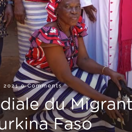
e 2021
0 Comments
iale du Migrant
urkina Faso