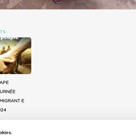
TS:
PAPE
OURNÉE
MIGRANT E
024
4
okies.