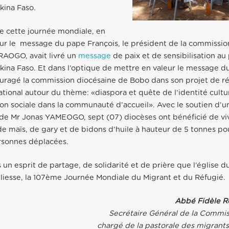
kina Faso.
e cette journée mondiale, en
 sur le message du pape François, le président de la commissi
AOGO, avait livré un
message
de paix et de sensibilisation au
kina Faso. Et dans l’optique de mettre en valeur le message d
ragé la commission diocésaine de Bobo dans son projet de réa
ational autour du thème: «diaspora et quête de l’identité cultu
on sociale dans la communauté d’accueil». Avec le soutien d’un
 de Mr Jonas YAMEOGO, sept (07) diocèses ont bénéficié de v
 de maïs, de gary et de bidons d’huile à hauteur de 5 tonnes po
rsonnes déplacées.
 un esprit de partage, de solidarité et de prière que l’église d
 liesse, la 107ème Journée Mondiale du Migrant et du Réfugié
Abbé Fidèle 
Secrétaire Général de la Commis
chargé de la pastorale des migrants