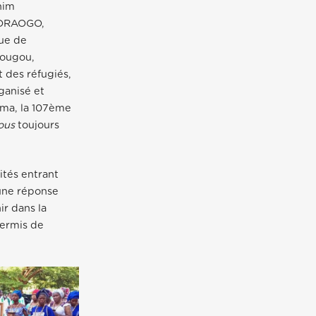
him
DRAOGO,
ue de
ougou,
 des réfugiés,
ganisé et
uma, la 107ème
ous
toujours
vités entrant
 une réponse
ir dans la
permis de