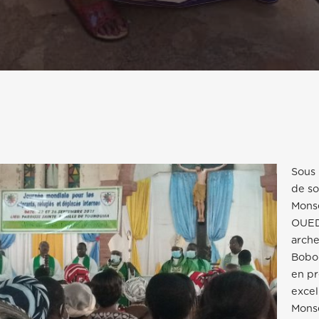
Sous 
de so
Mons
OUE
arch
Bobo-
en p
excel
Mons