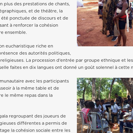
En plus des prestations de chants,
graphiques, et de théâtre, la
 a été ponctuée de discours et de
ant à renforcer la cohésion
vre ensemble.
on eucharistique riche en
présence des autorités politiques,
religieuses. La procession d’entrée par groupe ethnique et les
rselle faites en dix langues ont donné un goût solennel à cette
munautaire avec les participants
sseoir à la même table et de
re le même repas dans la
gala regroupant des joueurs de
igieuses différentes a permis de
age la cohésion sociale entre les