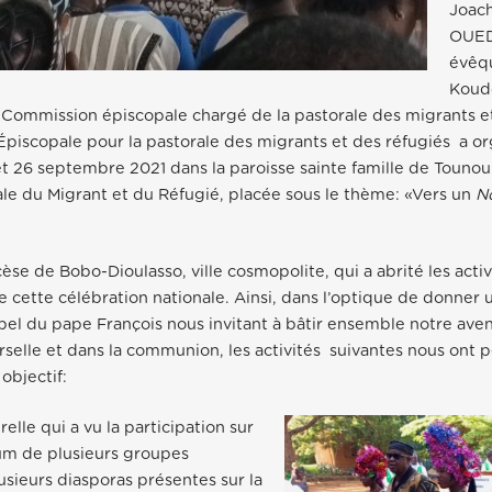
Joac
OUE
évêq
Koud
 Commission épiscopale chargé de la pastorale des migrants et
piscopale pour la pastorale des migrants et des réfugiés a or
et 26 septembre 2021 dans la paroisse sainte famille de Touno
e du Migrant et du Réfugié, placée sous le thème: «Vers un
N
cèse de Bobo-Dioulasso, ville cosmopolite, qui a abrité les acti
e cette célébration nationale. Ainsi, dans l’optique de donner
ppel du pape François nous invitant à bâtir ensemble notre aven
erselle et dans la communion, les activités suivantes nous ont 
objectif:
relle qui a vu la participation sur
m de plusieurs groupes
usieurs diasporas présentes sur la