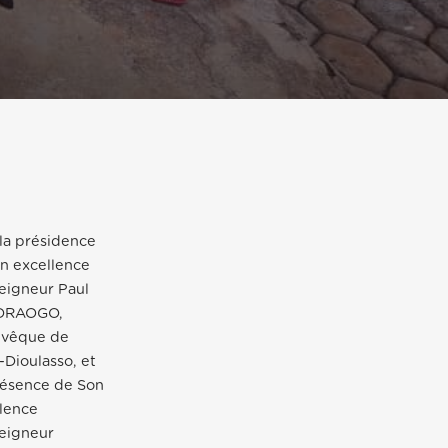
la présidence
n excellence
eigneur Paul
DRAOGO,
evêque de
Dioulasso, et
résence de Son
lence
eigneur