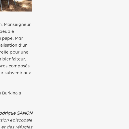
on, Monseigneur
 peuple
u pape, Mgr
lisation d’un
relle pour une
 bienfaiteur,
ivres composés
ur subvenir aux
u Burkina a
.
Rodrigue SANON
sion épiscopale
 et des réfugiés