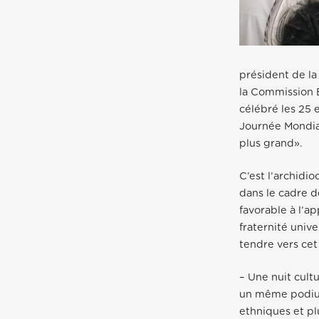
président de la
la Commission É
célébré les 25 
Journée Mondial
plus grand».
C’est l’archidio
dans le cadre d
favorable à l’a
fraternité univ
tendre vers cet 
– Une nuit cultu
un même podiu
ethniques et pl