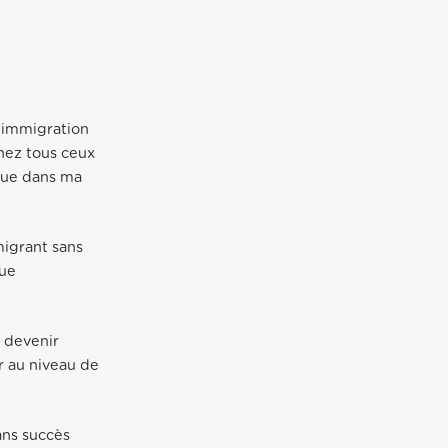
l’immigration
hez tous ceux
 que dans ma
migrant sans
que
t devenir
ur au niveau de
ans succès