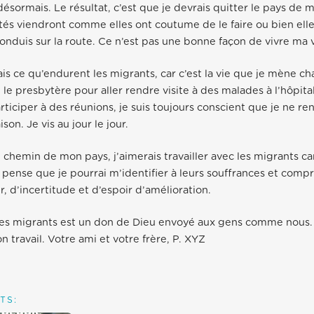
désormais. Le résultat, c’est que je devrais quitter le pays de 
ités viendront comme elles ont coutume de le faire ou bien ell
conduis sur la route. Ce n’est pas une bonne façon de vivre ma v
ais ce qu’endurent les migrants, car c’est la vie que je mène ch
 le presbytère pour aller rendre visite à des malades à l’hôpita
rticiper à des réunions, je suis toujours conscient que je ne re
son. Je vis au jour le jour.
e chemin de mon pays, j’aimerais travailler avec les migrants car
Je pense que je pourrai m’identifier à leurs souffrances et comp
, d’incertitude et d’espoir d’amélioration.
 les migrants est un don de Dieu envoyé aux gens comme nous.
 travail. Votre ami et votre frère, P. XYZ
TS: