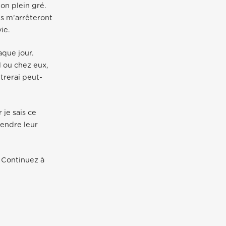
mon plein gré.
es m’arrêteront
ie.
aque jour.
l ou chez eux,
ntrerai peut-
 je sais ce
rendre leur
 Continuez à