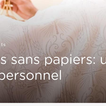
ts
 sans papiers: 
personnel