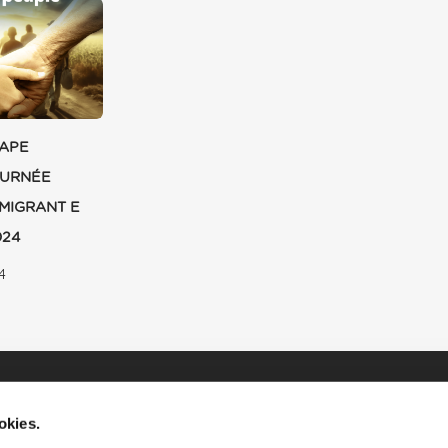
PAPE
OURNÉE
MIGRANT E
024
4
okies.