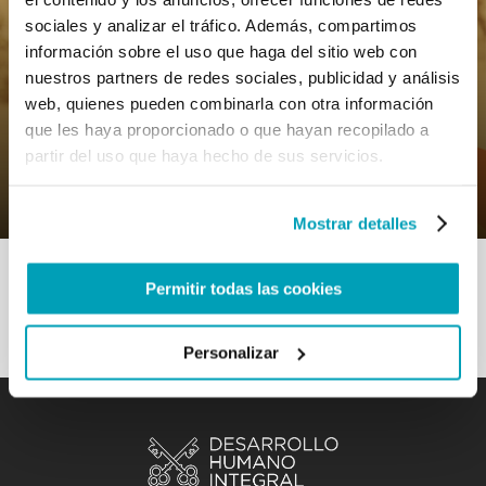
sociales y analizar el tráfico. Además, compartimos
información sobre el uso que haga del sitio web con
nuestros partners de redes sociales, publicidad y análisis
web, quienes pueden combinarla con otra información
0
18 Mayo 2022
|
By
Mrclient
|
que les haya proporcionado o que hayan recopilado a
Comments
|
partir del uso que haya hecho de sus servicios.
Subtema – Un futuro para todos
Mostrar detalles
Permitir todas las cookies
Personalizar