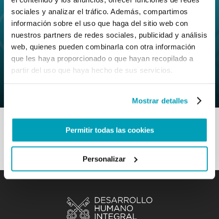
sociales y analizar el tráfico. Además, compartimos
información sobre el uso que haga del sitio web con
nuestros partners de redes sociales, publicidad y análisis
0
7 Noviembre 2019
|
By
Mr_admin
|
web, quienes pueden combinarla con otra información
Comments
|
que les haya proporcionado o que hayan recopilado a
Seccion M&R – Se trata de poner a los
partir del uso que haya hecho de sus servicios.
últimos en primer lugar
Mostrar detalles
Permitir todas las cookies
Personalizar