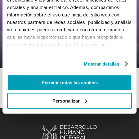
sociales y analizar el tráfico. Además, compartimos
información sobre el uso que haga del sitio web con
nuestros partners de redes sociales, publicidad y análisis
0
17 Julio 2022
|
By
Mrclient
|
web, quienes pueden combinarla con otra información
Comments
|
que les haya proporcionado o que hayan recopilado a
Santas Escrituras – Crecer juntos como
partir del uso que haya hecho de sus servicios.
humanidad
Mostrar detalles
Permitir todas las cookies
Personalizar