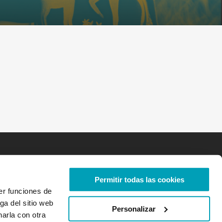
Permitir todas las cookies
er funciones de
ga del sitio web
Personalizar
arla con otra