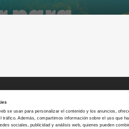
ies
web se usan para personalizar el contenido y los anuncios, ofrec
el tráfico. Además, compartimos información sobre el uso que ha
edes sociales, publicidad y análisis web, quienes pueden combin
INICIO
HISTORIAS
RECURSOS