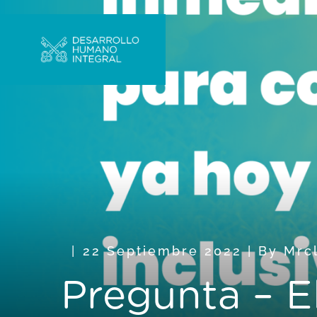
22 Septiembre 2022
|
By
Mrc
Pregunta – E